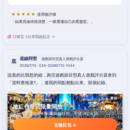
★★★★★
使用後評價
結果頁做得很清楚，一眼看懂自己的看盤型。
讚 12
留言 2
分享
開啟貼文 →
底線阿哲
遊戲節目型真人遊戲評分器
底
2026/7/15 · S34-20260715-1044
說真的比我想的細，跑完遊戲節目型真人遊戲評分器拿到
「資料查核派1」，連我的弱點都點出來。留個紀錄。
贊助
手慢的人只能看別人領
搶紅包每日限量開放
當日存款達標即可到首頁搶紅包，手速決定金額。
去搶紅包 →