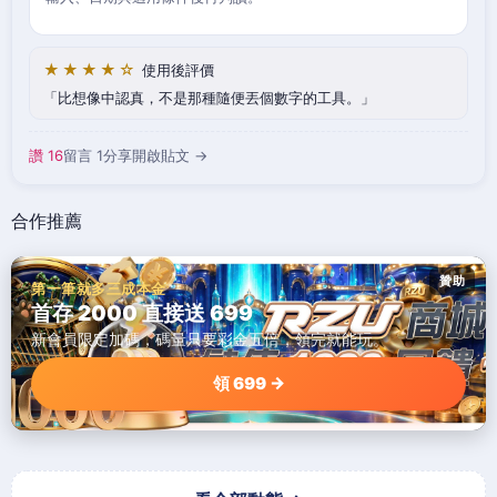
★★★★☆
使用後評價
比想像中認真，不是那種隨便丟個數字的工具。
讚 16
留言 1
分享
開啟貼文 →
合作推薦
贊助
第一筆就多三成本金
首存 2000 直接送 699
新會員限定加碼，碼量只要彩金五倍，領完就能玩。
領 699 →