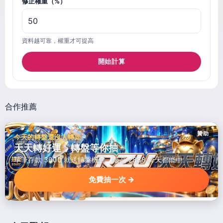
修正權重（%）
資料越可靠，權重才可提高
開始計算
合作推薦
贊助
今天的轉盤還沒人轉走
天天轉好運，轉盤等你抽
單筆存款 3000 就送轉盤機會，最高 2888 每天都能中。
免費抽一次 →