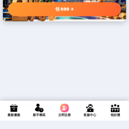
領 699 →
報
帖
算
欄
人
最新優惠
新手專區
立即註冊
客服中心
領好禮
首頁
探索
工具
專欄
人物