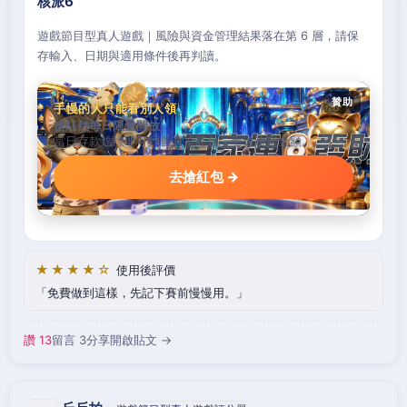
核派6
遊戲節目型真人遊戲｜風險與資金管理結果落在第 6 層，請保
存輸入、日期與適用條件後再判讀。
贊助
手慢的人只能看別人領
搶紅包每日限量開放
當日存款達標即可到首頁搶紅包，手速決定金額。
去搶紅包 →
★★★★☆
使用後評價
免費做到這樣，先記下賽前慢慢用。
讚 13
留言 3
分享
開啟貼文 →