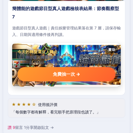
簡體能的遊戲節目型真人遊戲檢核表結果：節奏觀察型
7
遊戲節目型真人遊戲｜責任娛樂管理結果落在第 7 層，請保存輸
入、日期與適用條件後再判讀。
贊助
今天的轉盤還沒人轉走
天天轉好運，轉盤等你抽
單筆存款 3000 就送轉盤機會，最高 2888 每天都能中。
免費抽一次 →
★★★★☆
使用後評價
每個數字都有解釋，看完順手把原理段也讀了。
讚 9
留言 1
分享
開啟貼文 →