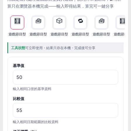
算只在瀏覽器本機完成——輸入即得結果，算完可一鍵分享
🧮
🧰
🎲
🔁
🧰
🧮
遊戲節目型
遊戲節目型
遊戲節目型
遊戲節目型
遊戲節目型
遊戲節目
工具狀態
可立即使用・結果只存在本機・完成後可分享
基準值
輸入相同口徑的基準資料
比較值
輸入相同日期範圍的比較資料