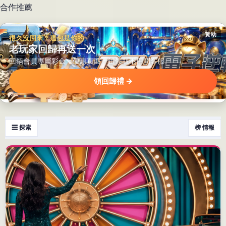
合作推薦
贊助
很久沒回來？這包是你的
老玩家回歸再送一次
回鍋會員專屬彩金，優惠頁面一鍵領取不用問客服。
領回歸禮 →
☰ 探索
榜 情報