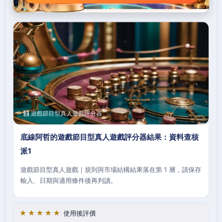
🧮 遊戲節目型真人遊戲評分器
底線阿哲的遊戲節目型真人遊戲評分器結果：資料查核
派1
遊戲節目型真人遊戲｜規則與市場結構結果落在第 1 層，請保存
輸入、日期與適用條件後再判讀。
★★★★★
使用後評價