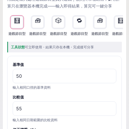
算只在瀏覽器本機完成——輸入即得結果，算完可一鍵分享
🧮
🧰
🎲
🔁
🧰
🧮
遊戲節目型
遊戲節目型
遊戲節目型
遊戲節目型
遊戲節目型
遊戲節目
工具狀態
可立即使用・結果只存在本機・完成後可分享
基準值
輸入相同口徑的基準資料
比較值
輸入相同日期範圍的比較資料