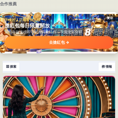
合作推薦
贊助
手慢的人只能看別人領
搶紅包每日限量開放
當日存款達標即可到首頁搶紅包，手速決定金額。
去搶紅包 →
☰ 探索
榜 情報