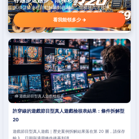
存越多送越多，階梯彩金
累積儲值達標自動解鎖對應彩金，階梯越高送越狠。
看我能領多少 →
🧰 遊戲節目型真人遊戲檢核表
許穿線的遊戲節目型真人遊戲檢核表結果：條件拆解型
20
遊戲節目型真人遊戲｜歷史案例拆解結果落在第 20 層，請保存
輸入、日期與適用條件後再判讀。