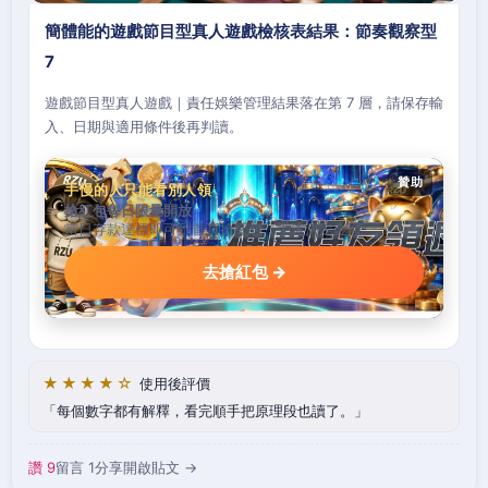
簡體能的遊戲節目型真人遊戲檢核表結果：節奏觀察型
7
遊戲節目型真人遊戲｜責任娛樂管理結果落在第 7 層，請保存輸
入、日期與適用條件後再判讀。
贊助
手慢的人只能看別人領
搶紅包每日限量開放
當日存款達標即可到首頁搶紅包，手速決定金額。
去搶紅包 →
★★★★☆
使用後評價
每個數字都有解釋，看完順手把原理段也讀了。
讚 9
留言 1
分享
開啟貼文 →