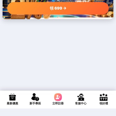
領 699 →
報
帖
算
欄
人
最新優惠
新手專區
立即註冊
客服中心
領好禮
首頁
探索
工具
專欄
人物