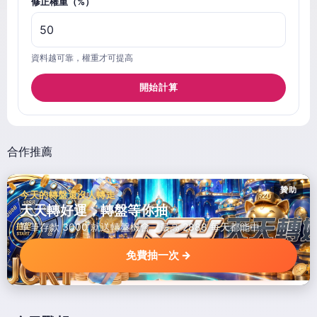
修正權重（%）
資料越可靠，權重才可提高
開始計算
合作推薦
贊助
今天的轉盤還沒人轉走
天天轉好運，轉盤等你抽
單筆存款 3000 就送轉盤機會，最高 2888 每天都能中。
免費抽一次 →