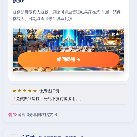
核派6
遊戲節目型真人遊戲｜風險與資金管理結果落在第 6 層，請保
存輸入、日期與適用條件後再判讀。
贊助
很久沒回來？這包是你的
老玩家回歸再送一次
回鍋會員專屬彩金，優惠頁面一鍵領取不用問客服。
領回歸禮 →
★★★★☆
使用後評價
免費做到這樣，先記下賽前慢慢用。
讚 13
留言 3
分享
開啟貼文 →