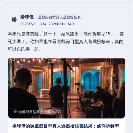
楊球僮
遊戲節目型真人遊戲檢核表
楊
2026/7/11 · S34-20260711-3401
本來只是賽前隨手算一下，結果跑出「條件拆解型15」，笑
死太準了。你如果也在看遊戲節目型真人遊戲檢核表，真的
可以自己丟一組。
🧰 遊戲節目型真人遊戲檢核表
楊球僮的遊戲節目型真人遊戲檢核表結果：條件拆解型