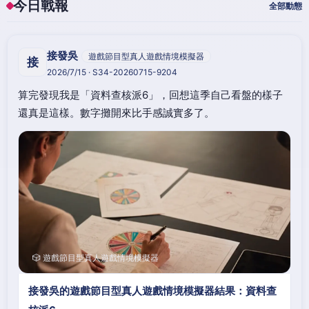
今日戰報
全部動態
接發吳
遊戲節目型真人遊戲情境模擬器
接
2026/7/15 · S34-20260715-9204
算完發現我是「資料查核派6」，回想這季自己看盤的樣子
還真是這樣。數字攤開來比手感誠實多了。
🎲 遊戲節目型真人遊戲情境模擬器
接發吳的遊戲節目型真人遊戲情境模擬器結果：資料查