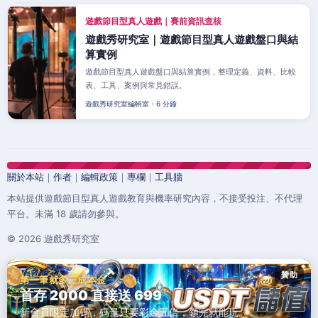
遊戲節目型真人遊戲｜賽前資訊查核
遊戲秀研究室｜遊戲節目型真人遊戲盤口與結
算實例
遊戲節目型真人遊戲盤口與結算實例，整理定義、資料、比較
表、工具、案例與常見錯誤。
遊戲秀研究室編輯室・6 分鐘
關於本站
｜
作者
｜
編輯政策
｜
專欄
｜
工具牆
本站提供遊戲節目型真人遊戲教育與機率研究內容，不接受投注、不代理
平台。未滿 18 歲請勿參與。
© 2026 遊戲秀研究室
贊助
第一筆就多三成本金
首存 2000 直接送 699
新會員限定加碼，碼量只要彩金五倍，領完就能玩。