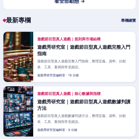
看全部動態 →
最新專欄
專欄總覽
遊戲節目型真人遊戲｜規則與市場結構
遊戲秀研究室｜遊戲節目型真人遊戲完整入門
指南
遊戲節目型真人遊戲完整入門指南，整理定義、資料、比較
表、工具、案例與常見錯誤。
遊戲秀研究室編輯室・16 分鐘
遊戲節目型真人遊戲｜核心數據與指標
遊戲秀研究室｜遊戲節目型真人遊戲數據判讀
方法
遊戲節目型真人遊戲數據判讀方法，整理定義、資料、比較
表、工具、案例與常見錯誤。
遊戲秀研究室編輯室・6 分鐘