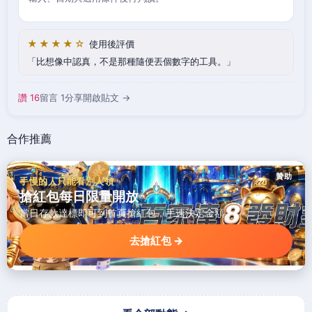
★★★★☆
使用後評價
比想像中認真，不是那種隨便丟個數字的工具。
讚 16
留言 1
分享
開啟貼文 →
合作推薦
贊助
手慢的人只能看別人領
搶紅包每日限量開放
當日存款達標即可到首頁搶紅包，手速決定金額。
去搶紅包 →