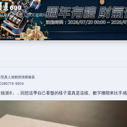
接送 699
只要彩金五倍，領完就能玩。
目型真人遊戲情境模擬器
20260715-9204
查核派6」，回想這季自己看盤的樣子還真是這樣。數字攤開來比手感