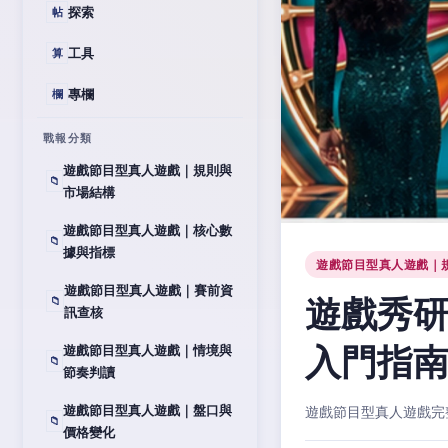
探索
帖
工具
算
專欄
欄
戰報分類
遊戲節目型真人遊戲｜規則與
📁
市場結構
遊戲節目型真人遊戲｜核心數
📁
據與指標
遊戲節目型真人遊戲｜
遊戲節目型真人遊戲｜賽前資
遊戲秀
📁
訊查核
入門指
遊戲節目型真人遊戲｜情境與
📁
節奏判讀
遊戲節目型真人遊戲｜盤口與
遊戲節目型真人遊戲完
📁
價格變化