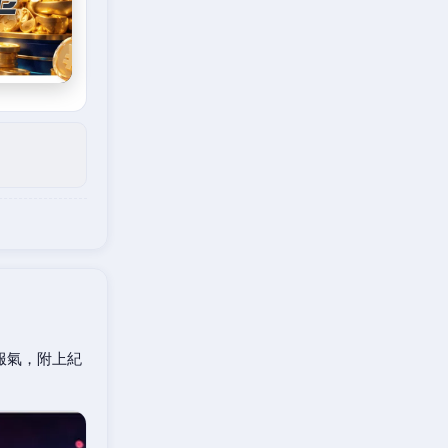
服氣，附上紀