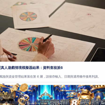
戲情境模擬器
型真人遊戲情境模擬器結果：資料查核派6
風險與資金管理結果落在第 6 層，請保存輸入、日期與適用條件後再判讀。
別人領
放
到首頁搶紅包，手速決定金額。