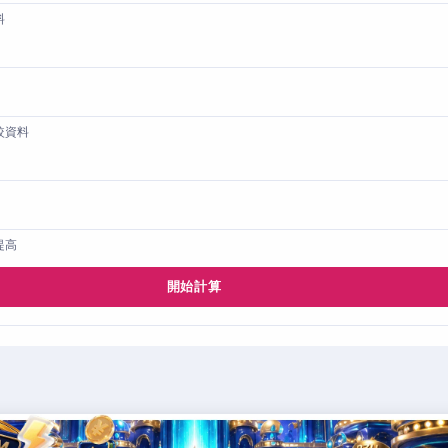
料
較資料
提高
開始計算