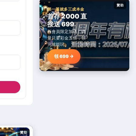
贊助
第一筆就多三成本金
首存 2000 直
接送 699
新會員限定加碼，碼
量只要彩金五倍，領
完就能玩。
領 699 →
贊助