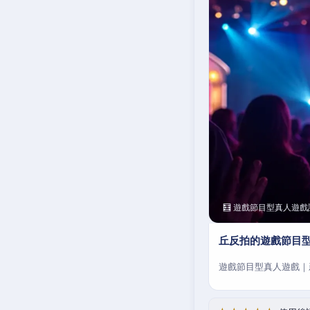
🧮 遊戲節目型真人遊
丘反拍的遊戲節目型
遊戲節目型真人遊戲｜