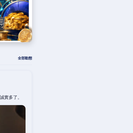
全部動態
誠實多了。