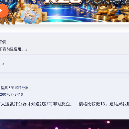
→
評價
下賽前慢慢用。
 →
目型真人遊戲評分器
20260707-3416
真人遊戲評分器才知道我以前哪裡想歪。「價格比較派13」這結果我