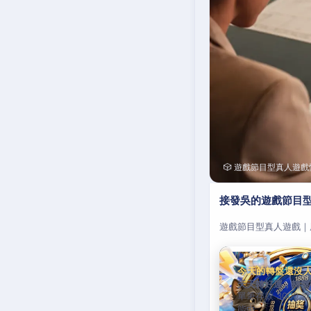
🎲 遊戲節目型真人遊
接發吳的遊戲節目
遊戲節目型真人遊戲｜
今天的轉盤還沒
天天轉好運，轉盤
單筆存款 3000 
能中。