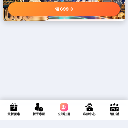
領 699 →
報
帖
算
欄
人
最新優惠
新手專區
立即註冊
客服中心
領好禮
首頁
探索
工具
專欄
人物