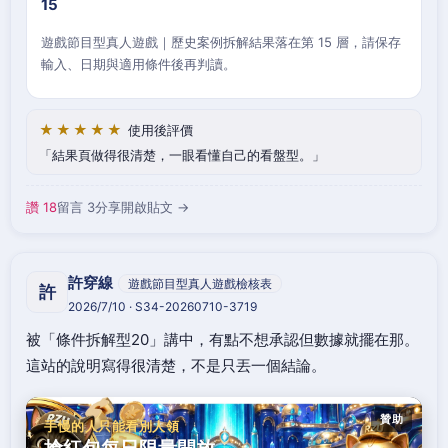
15
遊戲節目型真人遊戲｜歷史案例拆解結果落在第 15 層，請保存
輸入、日期與適用條件後再判讀。
★★★★★
使用後評價
結果頁做得很清楚，一眼看懂自己的看盤型。
讚 18
留言 3
分享
開啟貼文 →
許穿線
遊戲節目型真人遊戲檢核表
許
2026/7/10 · S34-20260710-3719
被「條件拆解型20」講中，有點不想承認但數據就擺在那。
這站的說明寫得很清楚，不是只丟一個結論。
贊助
手慢的人只能看別人領