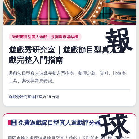
遊戲節目型真人遊戲｜規則與市場結構
遊戲秀研究室｜遊戲節目型真人遊
戲完整入門指南
遊戲節目型真人遊戲完整入門指南，整理定義、資料、比較表、
工具、案例與常見錯誤。
遊戲秀研究室編輯室
約 16 分鐘
🧮 免費遊戲節目型真人遊戲評分器
用固定輸入處理遊戲節目型真人遊戲｜規則與市場結構，所有計