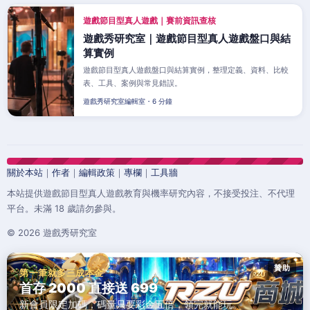
遊戲節目型真人遊戲｜賽前資訊查核
遊戲秀研究室｜遊戲節目型真人遊戲盤口與結
算實例
遊戲節目型真人遊戲盤口與結算實例，整理定義、資料、比較
表、工具、案例與常見錯誤。
遊戲秀研究室編輯室・6 分鐘
關於本站
｜
作者
｜
編輯政策
｜
專欄
｜
工具牆
本站提供遊戲節目型真人遊戲教育與機率研究內容，不接受投注、不代理
平台。未滿 18 歲請勿參與。
© 2026 遊戲秀研究室
贊助
第一筆就多三成本金
首存 2000 直接送 699
新會員限定加碼，碼量只要彩金五倍，領完就能玩。