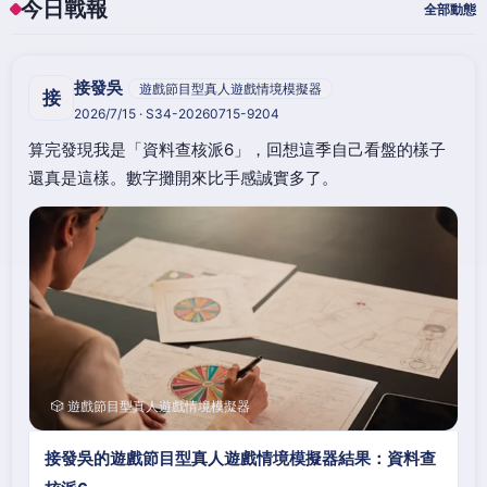
今日戰報
全部動態
接發吳
遊戲節目型真人遊戲情境模擬器
接
2026/7/15 · S34-20260715-9204
算完發現我是「資料查核派6」，回想這季自己看盤的樣子
還真是這樣。數字攤開來比手感誠實多了。
🎲 遊戲節目型真人遊戲情境模擬器
接發吳的遊戲節目型真人遊戲情境模擬器結果：資料查