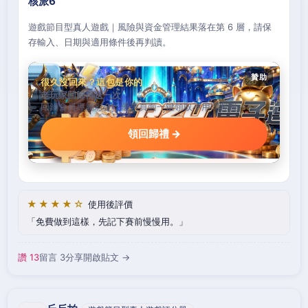
核派6
遊戲節目型真人遊戲｜風險與資金管理結果落在第 6 層，請保
存輸入、日期與適用條件後再判讀。
贊助
很久沒回來？這包是你的
老玩家回歸再送一次
回鍋會員專屬彩金，優惠頁面一鍵領取不用問客服。
領回歸禮 →
★★★★☆
使用後評價
免費做到這樣，先記下賽前慢慢用。
讚 13
留言 3
分享
開啟貼文 →