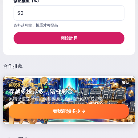
修正權重（%）
資料越可靠，權重才可提高
開始計算
合作推薦
贊助
你現在卡在哪一階？
存越多送越多，階梯彩金
累積儲值達標自動解鎖對應彩金，階梯越高送越狠。
看我能領多少 →