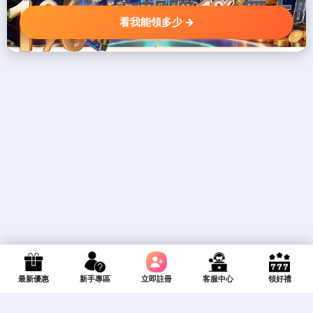
看我能領多少 →
報
帖
算
欄
人
最新優惠
新手專區
立即註冊
客服中心
領好禮
首頁
探索
工具
專欄
人物