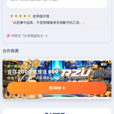
★★★★☆
使用後評價
比想像中認真，不是那種隨便丟個數字的工具。
讚 16
留言 1
分享
開啟貼文 →
合作推薦
贊助
第一筆就多三成本金
首存 2000 直接送 699
新會員限定加碼，碼量只要彩金五倍，領完就能玩。
領 699 →