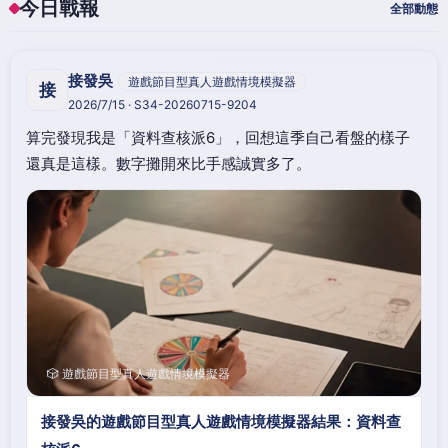
今日戰報
全部動態
接發吳
遊戲節目型真人遊戲情境模擬器
接
2026/7/15 · S34-20260715-9204
算完發現我是「資料查核派6」，回想這季自己看盤的樣子
還真是這樣。數字攤開來比手感誠實多了。
🎲 遊戲節目型真人遊戲情境模擬器
接發吳的遊戲節目型真人遊戲情境模擬器結果：資料查