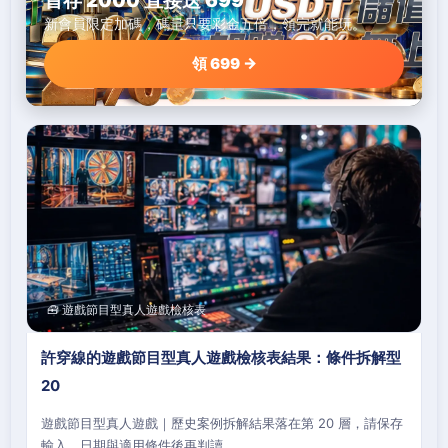
首存 2000 直接送 699
新會員限定加碼，碼量只要彩金五倍，領完就能玩。
領 699 →
🧰 遊戲節目型真人遊戲檢核表
許穿線的遊戲節目型真人遊戲檢核表結果：條件拆解型
20
遊戲節目型真人遊戲｜歷史案例拆解結果落在第 20 層，請保存
輸入、日期與適用條件後再判讀。