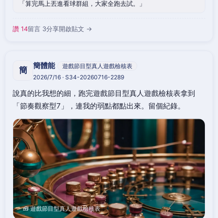
算完馬上丟進看球群組，大家全跑去試。
讚 14
留言 3
分享
開啟貼文 →
簡體能
遊戲節目型真人遊戲檢核表
簡
2026/7/16 · S34-20260716-2289
說真的比我想的細，跑完遊戲節目型真人遊戲檢核表拿到
「節奏觀察型7」，連我的弱點都點出來。留個紀錄。
🧰 遊戲節目型真人遊戲檢核表