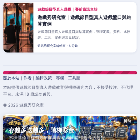
遊戲節目型真人遊戲｜賽前資訊查核
遊戲秀研究室｜遊戲節目型真人遊戲盤口與結
算實例
遊戲節目型真人遊戲盤口與結算實例，整理定義、資料、比較
表、工具、案例與常見錯誤。
遊戲秀研究室編輯室・6 分鐘
關於本站
｜
作者
｜
編輯政策
｜
專欄
｜
工具牆
本站提供遊戲節目型真人遊戲教育與機率研究內容，不接受投注、不代理
平台。未滿 18 歲請勿參與。
© 2026 遊戲秀研究室
贊助
你現在卡在哪一階？
存越多送越多，階梯彩金
累積儲值達標自動解鎖對應彩金，階梯越高送越狠。