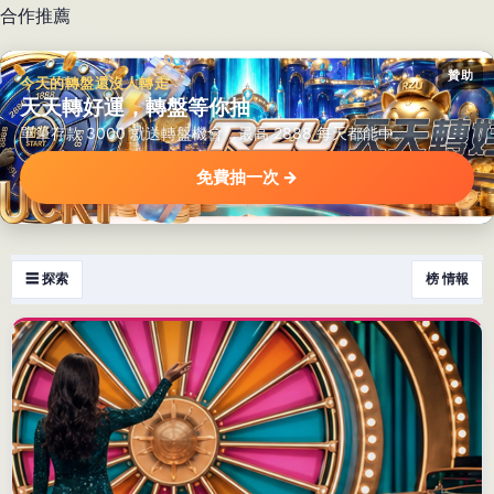
合作推薦
贊助
今天的轉盤還沒人轉走
天天轉好運，轉盤等你抽
單筆存款 3000 就送轉盤機會，最高 2888 每天都能中。
免費抽一次 →
☰ 探索
榜 情報