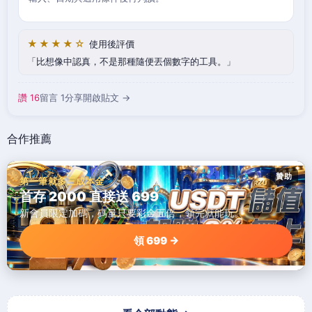
★★★★☆
使用後評價
比想像中認真，不是那種隨便丟個數字的工具。
讚 16
留言 1
分享
開啟貼文 →
合作推薦
贊助
第一筆就多三成本金
首存 2000 直接送 699
新會員限定加碼，碼量只要彩金五倍，領完就能玩。
領 699 →