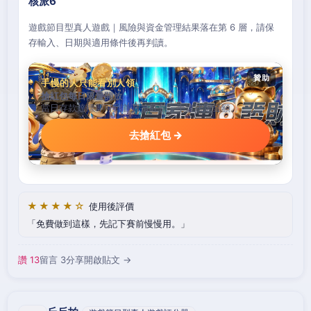
核派6
遊戲節目型真人遊戲｜風險與資金管理結果落在第 6 層，請保
存輸入、日期與適用條件後再判讀。
贊助
手慢的人只能看別人領
搶紅包每日限量開放
當日存款達標即可到首頁搶紅包，手速決定金額。
去搶紅包 →
★★★★☆
使用後評價
免費做到這樣，先記下賽前慢慢用。
讚 13
留言 3
分享
開啟貼文 →