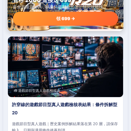
首存 2000 直接送 699
新會員限定加碼，碼量只要彩金五倍，領完就能玩。
領 699 →
🧰 遊戲節目型真人遊戲檢核表
許穿線的遊戲節目型真人遊戲檢核表結果：條件拆解型
20
遊戲節目型真人遊戲｜歷史案例拆解結果落在第 20 層，請保存
輸入、日期與適用條件後再判讀。