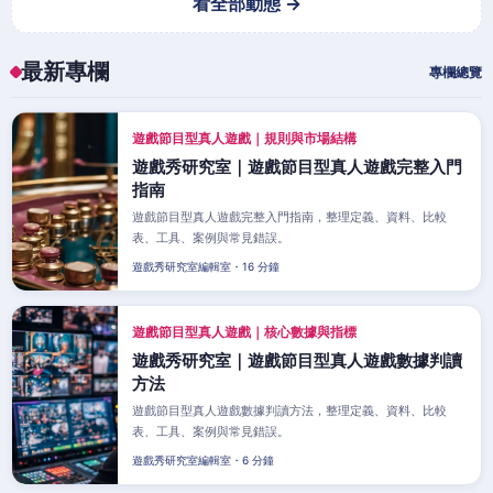
看全部動態 →
最新專欄
專欄總覽
遊戲節目型真人遊戲｜規則與市場結構
遊戲秀研究室｜遊戲節目型真人遊戲完整入門
指南
遊戲節目型真人遊戲完整入門指南，整理定義、資料、比較
表、工具、案例與常見錯誤。
遊戲秀研究室編輯室・16 分鐘
遊戲節目型真人遊戲｜核心數據與指標
遊戲秀研究室｜遊戲節目型真人遊戲數據判讀
方法
遊戲節目型真人遊戲數據判讀方法，整理定義、資料、比較
表、工具、案例與常見錯誤。
遊戲秀研究室編輯室・6 分鐘