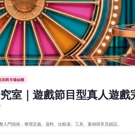
規則與市場結構
研究室｜遊戲節目型真人遊戲
南
整入門指南，整理定義、資料、比較表、工具、案例與常見錯誤。