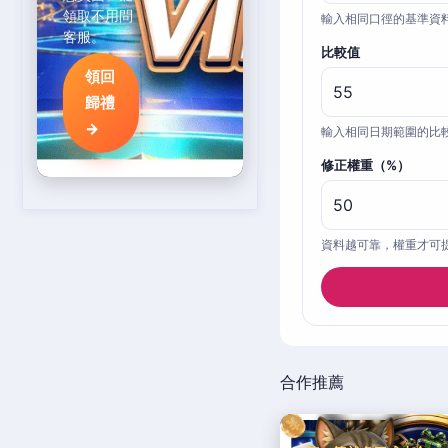
領取不用問
輸入相同口徑的基準資
客服。
比較值
領回
歸禮
→
輸入相同日期範圍的比
修正權重（%）
資料越可靠，權重才可
合作推薦