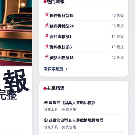
熱門戰報
壹
條件拆解型15
18 應援
貳
條件拆解型20
16 應援
參
資料查核派1
14 應援
肆
資料查核派6
13 應援
伍
價格比較派13
12 應援
看探索動態 →
主筆精選
完整
🧰 遊戲節目型真人遊戲比較器
研究工具・免費使用
🎲 遊戲節目型真人遊戲情境模擬器
研究工具・免費使用