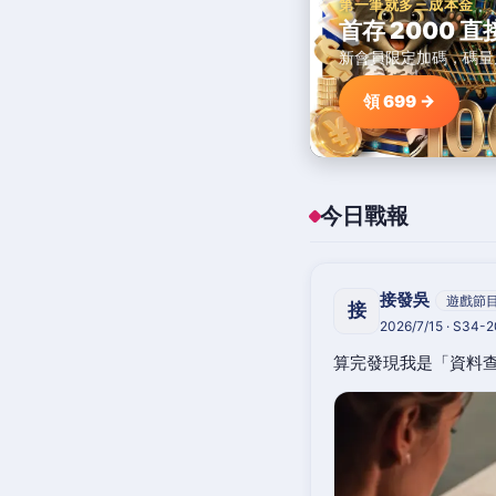
第一筆就多三成本金
首存 2000 直
新會員限定加碼，碼量
領 699 →
今日戰報
接發吳
遊戲節
接
2026/7/15 · S34-
算完發現我是「資料