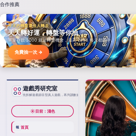
合作推薦
今天的轉盤還沒人轉走
天天轉好運，轉盤等你抽
單筆存款 3000 就送轉盤機會，最高 2888 每天都能中。
免費抽一次 →
遊戲秀研究室
基線
先拆解遊戲節目型真人遊戲，再判讀數據與價格
☀
目前：淺色
首頁
報