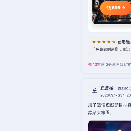
領 699 →
★★★★☆
使用後
免費做到這樣，先記
讚 13
留言 3
分享
開啟貼文
丘反拍
遊戲節
丘
2026/7/7 · S34-
用了這個遊戲節目型
錄給大家看。