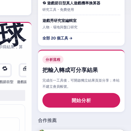
🔁 遊戲節目型真人遊戲機率換算器
研究工具・免費使用
遊戲秀研究室編輯室
人物・場地與盤口研究
全部 20 個工具 →
即得結果，算
分析流程
🔁
🧰
🧮
🧰
🎲
🔁

把輸入轉成可分享結果
完成任一工具後，可開啟獨立結果頁並分享；本站
戲節目型
遊戲節目型
遊戲節目型
遊戲節目型
遊戲節目型
遊戲節目型
遊戲
不建立會員帳號。
開始分析
合作推薦