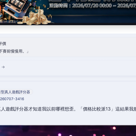
評價
下賽前慢慢用。
 →
目型真人遊戲評分器
20260707-3416
真人遊戲評分器才知道我以前哪裡想歪。「價格比較派13」這結果我