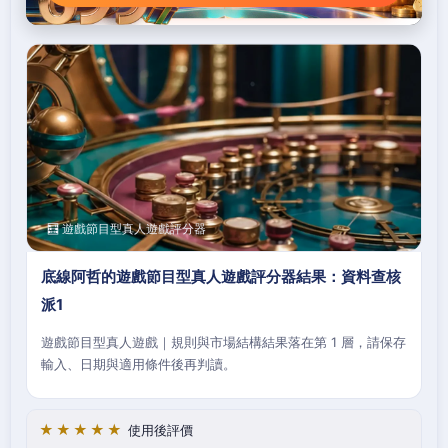
🧮 遊戲節目型真人遊戲評分器
底線阿哲的遊戲節目型真人遊戲評分器結果：資料查核
派1
遊戲節目型真人遊戲｜規則與市場結構結果落在第 1 層，請保存
輸入、日期與適用條件後再判讀。
★★★★★
使用後評價