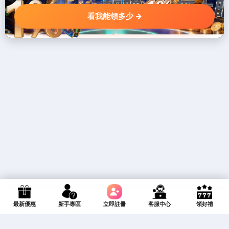
看我能領多少 →
報
帖
算
欄
人
最新優惠
新手專區
立即註冊
客服中心
領好禮
首頁
探索
工具
專欄
人物