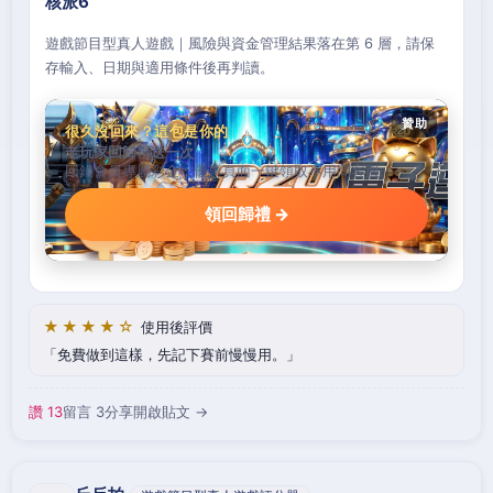
核派6
遊戲節目型真人遊戲｜風險與資金管理結果落在第 6 層，請保
存輸入、日期與適用條件後再判讀。
贊助
很久沒回來？這包是你的
老玩家回歸再送一次
回鍋會員專屬彩金，優惠頁面一鍵領取不用問客服。
領回歸禮 →
★★★★☆
使用後評價
免費做到這樣，先記下賽前慢慢用。
讚 13
留言 3
分享
開啟貼文 →