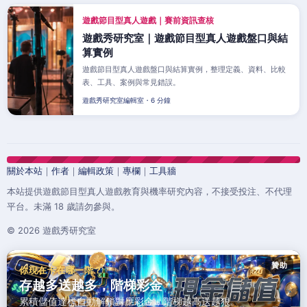
遊戲節目型真人遊戲｜賽前資訊查核
遊戲秀研究室｜遊戲節目型真人遊戲盤口與結
算實例
遊戲節目型真人遊戲盤口與結算實例，整理定義、資料、比較
表、工具、案例與常見錯誤。
遊戲秀研究室編輯室・6 分鐘
關於本站
｜
作者
｜
編輯政策
｜
專欄
｜
工具牆
本站提供遊戲節目型真人遊戲教育與機率研究內容，不接受投注、不代理
平台。未滿 18 歲請勿參與。
© 2026 遊戲秀研究室
贊助
你現在卡在哪一階？
存越多送越多，階梯彩金
累積儲值達標自動解鎖對應彩金，階梯越高送越狠。