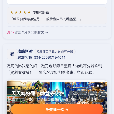
★★★★★
使用後評價
結果頁做得很清楚，一眼看懂自己的看盤型。
讚 12
留言 2
分享
開啟貼文 →
底線阿哲
遊戲節目型真人遊戲評分器
底
2026/7/15 · S34-20260715-1044
說真的比我想的細，跑完遊戲節目型真人遊戲評分器拿到
「資料查核派1」，連我的弱點都點出來。留個紀錄。
贊助
今天的轉盤還沒人轉走
天天轉好運，轉盤等你抽
單筆存款 3000 就送轉盤機會，最高 2888 每天都能中。
免費抽一次 →