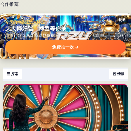
合作推薦
贊助
今天的轉盤還沒人轉走
天天轉好運，轉盤等你抽
單筆存款 3000 就送轉盤機會，最高 2888 每天都能中。
免費抽一次 →
☰ 探索
榜 情報