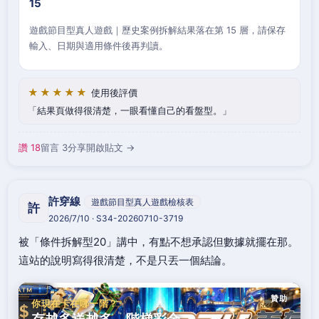
15
遊戲節目型真人遊戲｜歷史案例拆解結果落在第 15 層，請保存
輸入、日期與適用條件後再判讀。
★★★★★
使用後評價
結果頁做得很清楚，一眼看懂自己的看盤型。
讚 18
留言 3
分享
開啟貼文 →
許穿線
遊戲節目型真人遊戲檢核表
許
2026/7/10 · S34-20260710-3719
被「條件拆解型20」講中，有點不想承認但數據就擺在那。
這站的說明寫得很清楚，不是只丟一個結論。
贊助
你現在卡在哪一階？