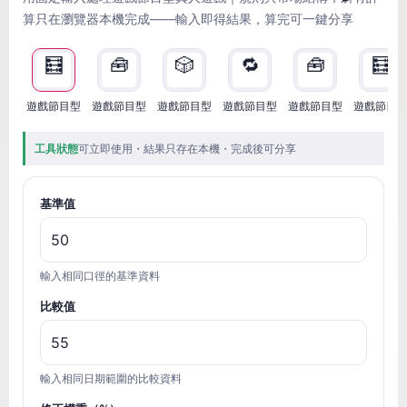
算只在瀏覽器本機完成——輸入即得結果，算完可一鍵分享
🧮
🧰
🎲
🔁
🧰
🧮
遊戲節目型
遊戲節目型
遊戲節目型
遊戲節目型
遊戲節目型
遊戲節目
工具狀態
可立即使用・結果只存在本機・完成後可分享
基準值
輸入相同口徑的基準資料
比較值
輸入相同日期範圍的比較資料