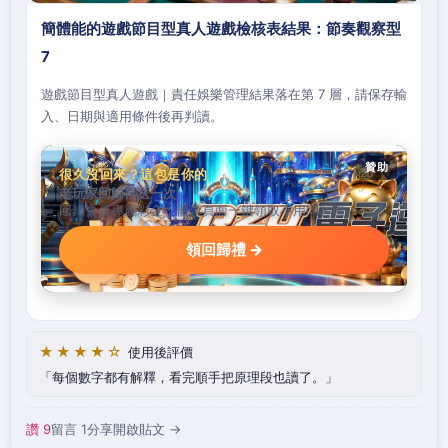
簡體能的遊戲節目型真人遊戲檢核表結果：節奏觀察型
7
遊戲節目型真人遊戲｜責任娛樂管理結果落在第 7 層，請保存輸
入、日期與適用條件後再判讀。
贊助
很久沒回來？這包是你的
老玩家回歸再送一次
回鍋會員專屬彩金，優惠頁面一鍵領取不用問客服。
領回歸禮 →
★★★★☆
使用後評價
每個數字都有解釋，看完順手把原理段也讀了。
讚 9
留言 1
分享
開啟貼文 →