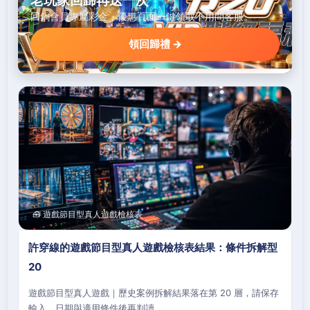
老玩家回歸再送一次
回鍋會員專屬彩金，優惠頁面一鍵領取不用問客服。
領回歸禮 →
🧰 遊戲節目型真人遊戲檢核表
許穿線的遊戲節目型真人遊戲檢核表結果：條件拆解型
20
遊戲節目型真人遊戲｜歷史案例拆解結果落在第 20 層，請保存
輸入、日期與適用條件後再判讀。