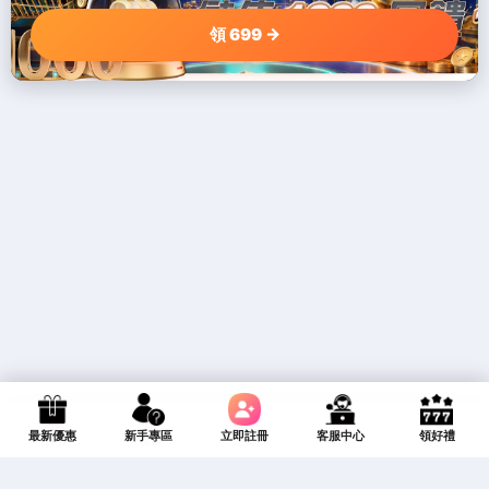
領 699 →
報
帖
算
欄
人
最新優惠
新手專區
立即註冊
客服中心
領好禮
首頁
探索
工具
專欄
人物