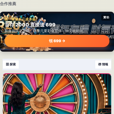
合作推薦
贊助
第一筆就多三成本金
首存 2000 直接送 699
新會員限定加碼，碼量只要彩金五倍，領完就能玩。
領 699 →
☰ 探索
榜 情報