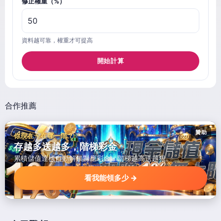
修正權重（%）
資料越可靠，權重才可提高
開始計算
合作推薦
贊助
你現在卡在哪一階？
存越多送越多，階梯彩金
累積儲值達標自動解鎖對應彩金，階梯越高送越狠。
看我能領多少 →