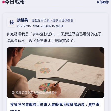
今日戰報
全部動態
接發吳
遊戲節目型真人遊戲情境模擬器
接
2026/7/15 · S34-20260715-9204
算完發現我是「資料查核派6」，回想這季自己看盤的樣子
還真是這樣。數字攤開來比手感誠實多了。
🎲 遊戲節目型真人遊戲情境模擬器
接發吳的遊戲節目型真人遊戲情境模擬器結果：資料查