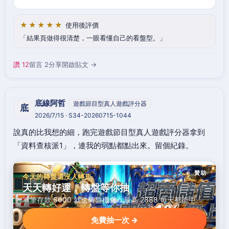
★★★★★
使用後評價
結果頁做得很清楚，一眼看懂自己的看盤型。
讚 12
留言 2
分享
開啟貼文 →
底線阿哲
遊戲節目型真人遊戲評分器
底
2026/7/15 · S34-20260715-1044
說真的比我想的細，跑完遊戲節目型真人遊戲評分器拿到
「資料查核派1」，連我的弱點都點出來。留個紀錄。
贊助
今天的轉盤還沒人轉走
天天轉好運，轉盤等你抽
單筆存款 3000 就送轉盤機會，最高 2888 每天都能中。
免費抽一次 →