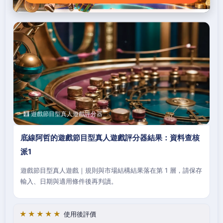
🧮 遊戲節目型真人遊戲評分器
底線阿哲的遊戲節目型真人遊戲評分器結果：資料查核
派1
遊戲節目型真人遊戲｜規則與市場結構結果落在第 1 層，請保存
輸入、日期與適用條件後再判讀。
★★★★★
使用後評價