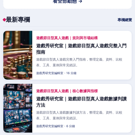
看全部動態 →
最新專欄
專欄總覽
遊戲節目型真人遊戲｜規則與市場結構
遊戲秀研究室｜遊戲節目型真人遊戲完整入門
指南
遊戲節目型真人遊戲完整入門指南，整理定義、資料、比較
表、工具、案例與常見錯誤。
遊戲秀研究室編輯室・16 分鐘
遊戲節目型真人遊戲｜核心數據與指標
遊戲秀研究室｜遊戲節目型真人遊戲數據判讀
方法
遊戲節目型真人遊戲數據判讀方法，整理定義、資料、比較
表、工具、案例與常見錯誤。
遊戲秀研究室編輯室・6 分鐘