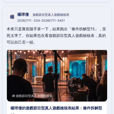
楊球僮
遊戲節目型真人遊戲檢核表
楊
2026/7/11 · S34-20260711-3401
本來只是賽前隨手算一下，結果跑出「條件拆解型15」，笑
死太準了。你如果也在看遊戲節目型真人遊戲檢核表，真的
可以自己丟一組。
🧰 遊戲節目型真人遊戲檢核表
楊球僮的遊戲節目型真人遊戲檢核表結果：條件拆解型