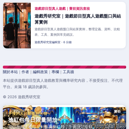
遊戲節目型真人遊戲｜賽前資訊查核
遊戲秀研究室｜遊戲節目型真人遊戲盤口與結
算實例
遊戲節目型真人遊戲盤口與結算實例，整理定義、資料、比較
表、工具、案例與常見錯誤。
遊戲秀研究室編輯室・6 分鐘
關於本站
｜
作者
｜
編輯政策
｜
專欄
｜
工具牆
本站提供遊戲節目型真人遊戲教育與機率研究內容，不接受投注、不代理
平台。未滿 18 歲請勿參與。
© 2026 遊戲秀研究室
贊助
手慢的人只能看別人領
搶紅包每日限量開放
當日存款達標即可到首頁搶紅包，手速決定金額。