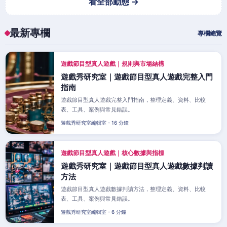
看全部動態 →
最新專欄
專欄總覽
遊戲節目型真人遊戲｜規則與市場結構
遊戲秀研究室｜遊戲節目型真人遊戲完整入門
指南
遊戲節目型真人遊戲完整入門指南，整理定義、資料、比較
表、工具、案例與常見錯誤。
遊戲秀研究室編輯室・16 分鐘
遊戲節目型真人遊戲｜核心數據與指標
遊戲秀研究室｜遊戲節目型真人遊戲數據判讀
方法
遊戲節目型真人遊戲數據判讀方法，整理定義、資料、比較
表、工具、案例與常見錯誤。
遊戲秀研究室編輯室・6 分鐘