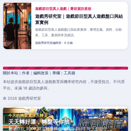
遊戲節目型真人遊戲｜賽前資訊查核
遊戲秀研究室｜遊戲節目型真人遊戲盤口與結
算實例
遊戲節目型真人遊戲盤口與結算實例，整理定義、資料、比較
表、工具、案例與常見錯誤。
遊戲秀研究室編輯室・6 分鐘
關於本站
｜
作者
｜
編輯政策
｜
專欄
｜
工具牆
本站提供遊戲節目型真人遊戲教育與機率研究內容，不接受投注、不代理
平台。未滿 18 歲請勿參與。
© 2026 遊戲秀研究室
贊助
今天的轉盤還沒人轉走
天天轉好運，轉盤等你抽
單筆存款 3000 就送轉盤機會，最高 2888 每天都能中。