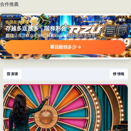
合作推薦
贊助
你現在卡在哪一階？
存越多送越多，階梯彩金
累積儲值達標自動解鎖對應彩金，階梯越高送越狠。
看我能領多少 →
☰ 探索
榜 情報