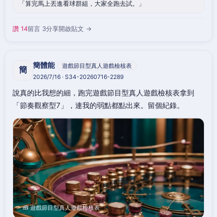
算完馬上丟進看球群組，大家全跑去試。
讚 14
留言 3
分享
開啟貼文 →
簡體能
遊戲節目型真人遊戲檢核表
簡
2026/7/16 · S34-20260716-2289
說真的比我想的細，跑完遊戲節目型真人遊戲檢核表拿到
「節奏觀察型7」，連我的弱點都點出來。留個紀錄。
🧰 遊戲節目型真人遊戲檢核表