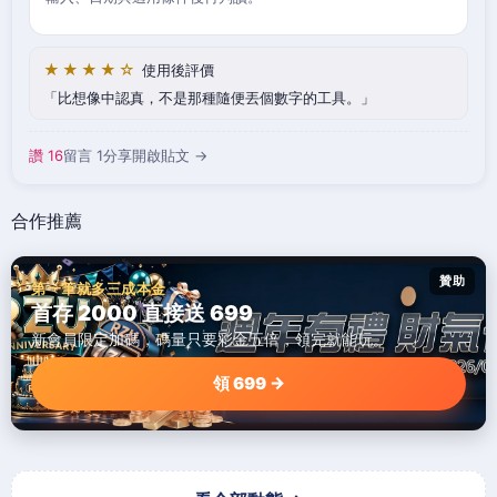
★★★★☆
使用後評價
比想像中認真，不是那種隨便丟個數字的工具。
讚 16
留言 1
分享
開啟貼文 →
合作推薦
贊助
第一筆就多三成本金
首存 2000 直接送 699
新會員限定加碼，碼量只要彩金五倍，領完就能玩。
領 699 →