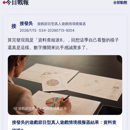
今日戰報
全部動態
接發吳
遊戲節目型真人遊戲情境模擬器
接
2026/7/15 · S34-20260715-9204
算完發現我是「資料查核派6」，回想這季自己看盤的樣子
還真是這樣。數字攤開來比手感誠實多了。
🎲 遊戲節目型真人遊戲情境模擬器
接發吳的遊戲節目型真人遊戲情境模擬器結果：資料查