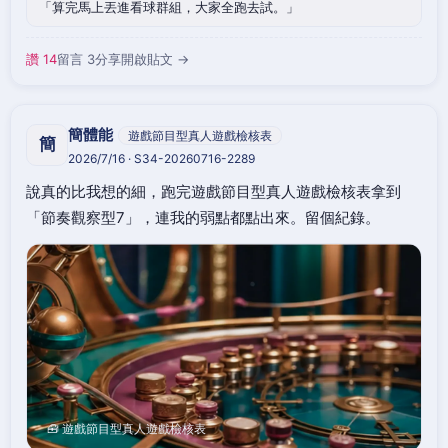
算完馬上丟進看球群組，大家全跑去試。
讚 14
留言 3
分享
開啟貼文 →
簡體能
遊戲節目型真人遊戲檢核表
簡
2026/7/16 · S34-20260716-2289
說真的比我想的細，跑完遊戲節目型真人遊戲檢核表拿到
「節奏觀察型7」，連我的弱點都點出來。留個紀錄。
🧰 遊戲節目型真人遊戲檢核表