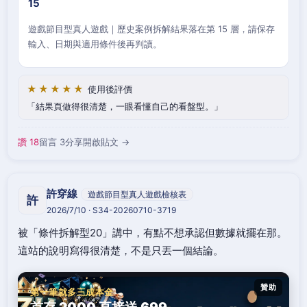
15
遊戲節目型真人遊戲｜歷史案例拆解結果落在第 15 層，請保存
輸入、日期與適用條件後再判讀。
★★★★★
使用後評價
結果頁做得很清楚，一眼看懂自己的看盤型。
讚 18
留言 3
分享
開啟貼文 →
許穿線
遊戲節目型真人遊戲檢核表
許
2026/7/10 · S34-20260710-3719
被「條件拆解型20」講中，有點不想承認但數據就擺在那。
這站的說明寫得很清楚，不是只丟一個結論。
贊助
第一筆就多三成本金