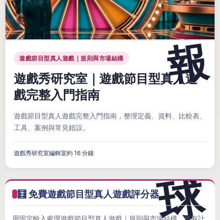
遊戲節目型真人遊戲｜規則與市場結構
遊戲秀研究室｜遊戲節目型真人遊
戲完整入門指南
遊戲節目型真人遊戲完整入門指南，整理定義、資料、比較表、
工具、案例與常見錯誤。
遊戲秀研究室編輯室
約 16 分鐘
🧮 免費遊戲節目型真人遊戲評分器
用固定輸入處理遊戲節目型真人遊戲｜規則與市場結構，所有計