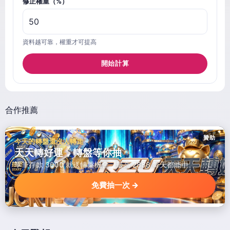
修正權重（%）
資料越可靠，權重才可提高
開始計算
合作推薦
贊助
今天的轉盤還沒人轉走
天天轉好運，轉盤等你抽
單筆存款 3000 就送轉盤機會，最高 2888 每天都能中。
免費抽一次 →