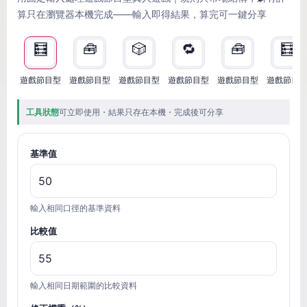
算只在瀏覽器本機完成——輸入即得結果，算完可一鍵分享
🧮
🧰
🎲
🔁
🧰
🧮
遊戲節目型
遊戲節目型
遊戲節目型
遊戲節目型
遊戲節目型
遊戲節目
工具狀態
可立即使用・結果只存在本機・完成後可分享
基準值
輸入相同口徑的基準資料
比較值
輸入相同日期範圍的比較資料