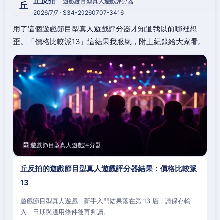
丘反拍
遊戲節目型真人遊戲評分器
丘
2026/7/7 · S34-20260707-3416
用了這個遊戲節目型真人遊戲評分器才知道我以前哪裡想
歪。「價格比較派13」這結果我服氣，附上紀錄給大家看。
🧮 遊戲節目型真人遊戲評分器
丘反拍的遊戲節目型真人遊戲評分器結果：價格比較派
13
遊戲節目型真人遊戲｜新手入門結果落在第 13 層，請保存輸
入、日期與適用條件後再判讀。