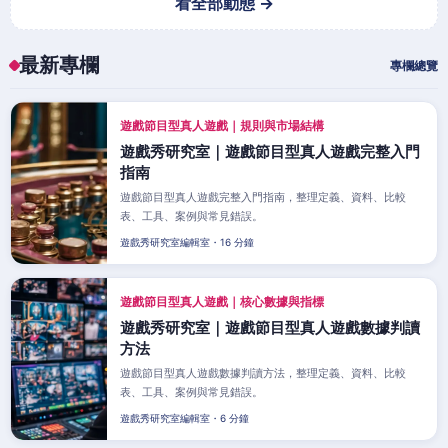
看全部動態 →
最新專欄
專欄總覽
遊戲節目型真人遊戲｜規則與市場結構
遊戲秀研究室｜遊戲節目型真人遊戲完整入門
指南
遊戲節目型真人遊戲完整入門指南，整理定義、資料、比較
表、工具、案例與常見錯誤。
遊戲秀研究室編輯室・16 分鐘
遊戲節目型真人遊戲｜核心數據與指標
遊戲秀研究室｜遊戲節目型真人遊戲數據判讀
方法
遊戲節目型真人遊戲數據判讀方法，整理定義、資料、比較
表、工具、案例與常見錯誤。
遊戲秀研究室編輯室・6 分鐘