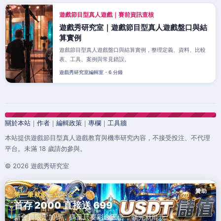
遊戲節目型真人遊戲｜賽前資訊查核
遊戲秀研究室｜遊戲節目型真人遊戲盤口與結
算實例
遊戲節目型真人遊戲盤口與結算實例，整理定義、資料、比較
表、工具、案例與常見錯誤。
遊戲秀研究室編輯室・6 分鐘
關於本站
｜
作者
｜
編輯政策
｜
專欄
｜
工具牆
本站提供遊戲節目型真人遊戲教育與機率研究內容，不接受投注、不代理
平台。未滿 18 歲請勿參與。
© 2026 遊戲秀研究室
贊助
第一筆就多三成本金
首存 2000 直接送 699
新會員限定加碼，碼量只要彩金五倍，領完就能玩。