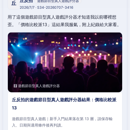
丘反拍
遊戲節目型真人遊戲評分器
丘
2026/7/7 · S34-20260707-3416
用了這個遊戲節目型真人遊戲評分器才知道我以前哪裡想
歪。「價格比較派13」這結果我服氣，附上紀錄給大家看。
🧮 遊戲節目型真人遊戲評分器
丘反拍的遊戲節目型真人遊戲評分器結果：價格比較派
13
遊戲節目型真人遊戲｜新手入門結果落在第 13 層，請保存輸
入、日期與適用條件後再判讀。