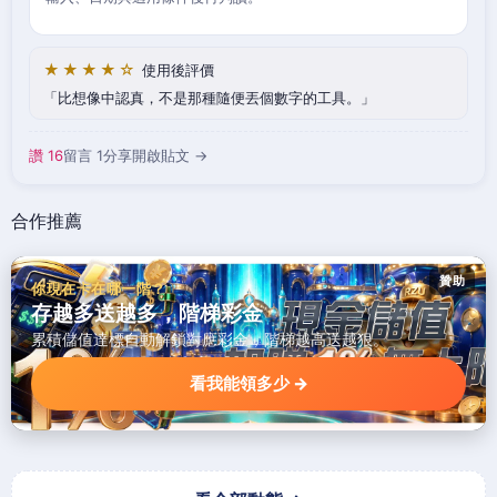
★★★★☆
使用後評價
比想像中認真，不是那種隨便丟個數字的工具。
讚 16
留言 1
分享
開啟貼文 →
合作推薦
贊助
你現在卡在哪一階？
存越多送越多，階梯彩金
累積儲值達標自動解鎖對應彩金，階梯越高送越狠。
看我能領多少 →