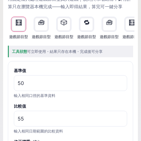
算只在瀏覽器本機完成——輸入即得結果，算完可一鍵分享
🧮
🧰
🎲
🔁
🧰
🧮
遊戲節目型
遊戲節目型
遊戲節目型
遊戲節目型
遊戲節目型
遊戲節目
工具狀態
可立即使用・結果只存在本機・完成後可分享
基準值
輸入相同口徑的基準資料
比較值
輸入相同日期範圍的比較資料