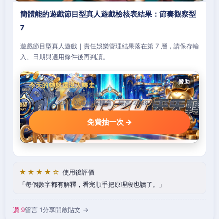
簡體能的遊戲節目型真人遊戲檢核表結果：節奏觀察型
7
遊戲節目型真人遊戲｜責任娛樂管理結果落在第 7 層，請保存輸
入、日期與適用條件後再判讀。
贊助
今天的轉盤還沒人轉走
天天轉好運，轉盤等你抽
單筆存款 3000 就送轉盤機會，最高 2888 每天都能中。
免費抽一次 →
★★★★☆
使用後評價
每個數字都有解釋，看完順手把原理段也讀了。
讚 9
留言 1
分享
開啟貼文 →