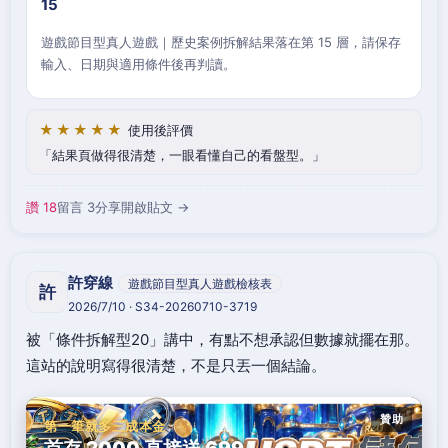
15
遊戲節目型真人遊戲｜歷史案例拆解結果落在第 15 層，請保存
輸入、日期與適用條件後再判讀。
★★★★★
使用後評價
結果頁做得很清楚，一眼看懂自己的看盤型。
讚 18
留言 3
分享
開啟貼文 →
許穿線
遊戲節目型真人遊戲檢核表
許
2026/7/10 · S34-20260710-3719
被「條件拆解型20」講中，有點不想承認但數據就擺在那。
這站的說明寫得很清楚，不是只丟一個結論。
贊助
第一筆就多三成本金