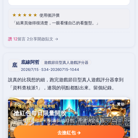
★★★★★
使用後評價
結果頁做得很清楚，一眼看懂自己的看盤型。
讚 12
留言 2
分享
開啟貼文 →
底線阿哲
遊戲節目型真人遊戲評分器
底
2026/7/15 · S34-20260715-1044
說真的比我想的細，跑完遊戲節目型真人遊戲評分器拿到
「資料查核派1」，連我的弱點都點出來。留個紀錄。
贊助
手慢的人只能看別人領
搶紅包每日限量開放
當日存款達標即可到首頁搶紅包，手速決定金額。
去搶紅包 →