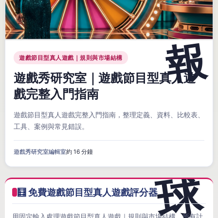
遊戲節目型真人遊戲｜規則與市場結構
遊戲秀研究室｜遊戲節目型真人遊
戲完整入門指南
遊戲節目型真人遊戲完整入門指南，整理定義、資料、比較表、
工具、案例與常見錯誤。
遊戲秀研究室編輯室
約 16 分鐘
🧮 免費遊戲節目型真人遊戲評分器
用固定輸入處理遊戲節目型真人遊戲｜規則與市場結構，所有計