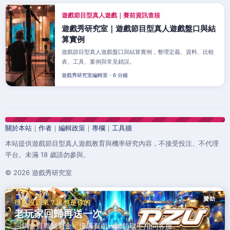
遊戲節目型真人遊戲｜賽前資訊查核
遊戲秀研究室｜遊戲節目型真人遊戲盤口與結
算實例
遊戲節目型真人遊戲盤口與結算實例，整理定義、資料、比較
表、工具、案例與常見錯誤。
遊戲秀研究室編輯室・6 分鐘
關於本站
｜
作者
｜
編輯政策
｜
專欄
｜
工具牆
本站提供遊戲節目型真人遊戲教育與機率研究內容，不接受投注、不代理
平台。未滿 18 歲請勿參與。
© 2026 遊戲秀研究室
贊助
很久沒回來？這包是你的
老玩家回歸再送一次
回鍋會員專屬彩金，優惠頁面一鍵領取不用問客服。