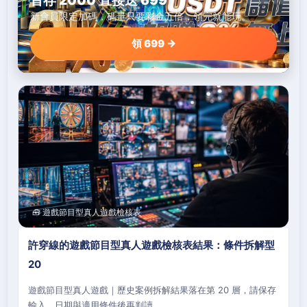
首存 2000 直接送 699
新會員限定加碼，碼量只要彩金五倍，領完就能玩。
領 699 →
🧰 遊戲節目型真人遊戲檢核表
許穿線的遊戲節目型真人遊戲檢核表結果：條件拆解型
20
遊戲節目型真人遊戲｜歷史案例拆解結果落在第 20 層，請保存
輸入、日期與適用條件後再判讀。