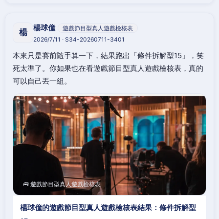
楊球僮
遊戲節目型真人遊戲檢核表
楊
2026/7/11 · S34-20260711-3401
本來只是賽前隨手算一下，結果跑出「條件拆解型15」，笑
死太準了。你如果也在看遊戲節目型真人遊戲檢核表，真的
可以自己丟一組。
🧰 遊戲節目型真人遊戲檢核表
楊球僮的遊戲節目型真人遊戲檢核表結果：條件拆解型