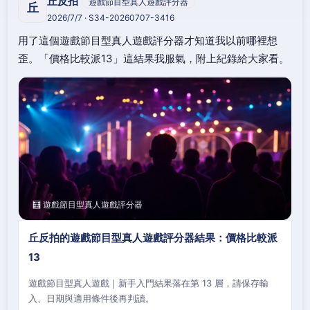
丘反拍
遊戲節目型真人遊戲評分器
丘
2026/7/7 · S34-20260707-3416
用了這個遊戲節目型真人遊戲評分器才知道我以前哪裡想
歪。「價格比較派13」這結果我服氣，附上紀錄給大家看。
🧮 遊戲節目型真人遊戲評分器
丘反拍的遊戲節目型真人遊戲評分器結果：價格比較派
13
遊戲節目型真人遊戲｜新手入門結果落在第 13 層，請保存輸
入、日期與適用條件後再判讀。