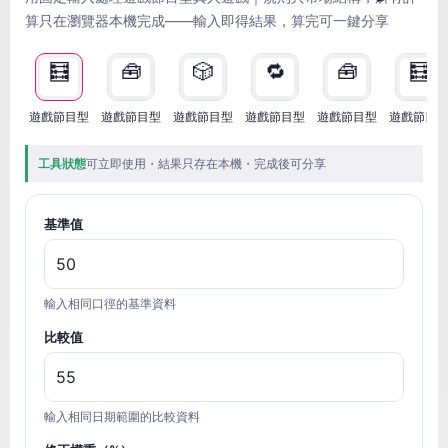
算只在瀏覽器本機完成——輸入即得結果，算完可一鍵分享
🧮
🧰
🎲
🔁
🧰
🧮
遊戲節目型
遊戲節目型
遊戲節目型
遊戲節目型
遊戲節目型
遊戲節目
工具狀態
可立即使用・結果只存在本機・完成後可分享
基準值
輸入相同口徑的基準資料
比較值
輸入相同日期範圍的比較資料