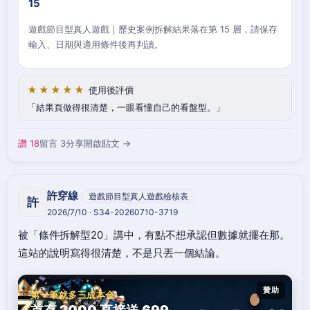
15
遊戲節目型真人遊戲｜歷史案例拆解結果落在第 15 層，請保存
輸入、日期與適用條件後再判讀。
★★★★★
使用後評價
結果頁做得很清楚，一眼看懂自己的看盤型。
讚 18
留言 3
分享
開啟貼文 →
許穿線
遊戲節目型真人遊戲檢核表
許
2026/7/10 · S34-20260710-3719
被「條件拆解型20」講中，有點不想承認但數據就擺在那。
這站的說明寫得很清楚，不是只丟一個結論。
贊助
第一筆就多三成本金