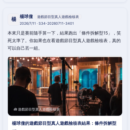
楊球僮
遊戲節目型真人遊戲檢核表
楊
2026/7/11 · S34-20260711-3401
本來只是賽前隨手算一下，結果跑出「條件拆解型15」，笑
死太準了。你如果也在看遊戲節目型真人遊戲檢核表，真的
可以自己丟一組。
🧰 遊戲節目型真人遊戲檢核表
楊球僮的遊戲節目型真人遊戲檢核表結果：條件拆解型