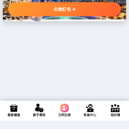
去搶紅包 →
報
帖
算
欄
人
最新優惠
新手專區
立即註冊
客服中心
領好禮
首頁
探索
工具
專欄
人物