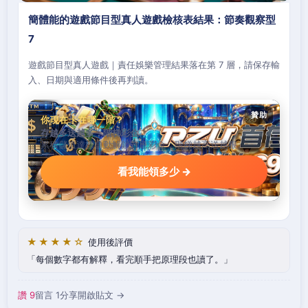
簡體能的遊戲節目型真人遊戲檢核表結果：節奏觀察型
7
遊戲節目型真人遊戲｜責任娛樂管理結果落在第 7 層，請保存輸
入、日期與適用條件後再判讀。
贊助
你現在卡在哪一階？
存越多送越多，階梯彩金
累積儲值達標自動解鎖對應彩金，階梯越高送越狠。
看我能領多少 →
★★★★☆
使用後評價
每個數字都有解釋，看完順手把原理段也讀了。
讚 9
留言 1
分享
開啟貼文 →