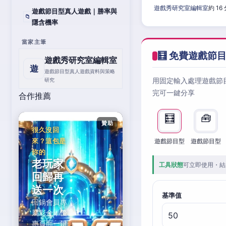
遊戲秀研究室編輯室
約 16
遊戲節目型真人遊戲｜勝率與
📁
隱含機率
當家主筆
🧮 免費遊戲節
遊戲秀研究室編輯室
遊
遊戲節目型真人遊戲資料與策略
用固定輸入處理遊戲節
研究
完可一鍵分享
合作推薦
🧮
🧰
贊助
很久沒回
來？這包是
遊戲節目型
遊戲節目型
你的
老玩家
工具狀態
可立即使用・結
回歸再
送一次
基準值
回鍋會員專
屬彩金，優
惠頁面一鍵