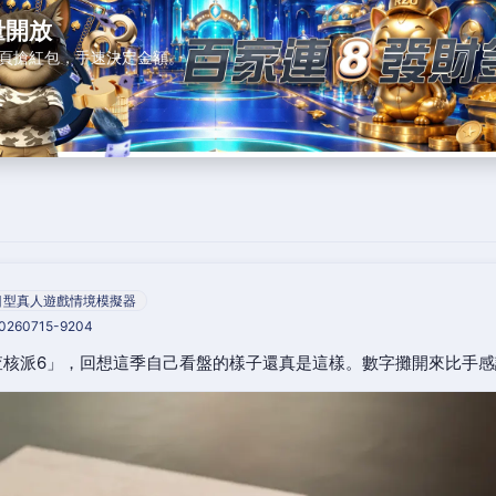
量開放
頁搶紅包，手速決定金額。
目型真人遊戲情境模擬器
20260715-9204
查核派6」，回想這季自己看盤的樣子還真是這樣。數字攤開來比手感