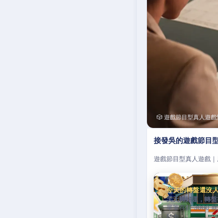
🎲 遊戲節目型真人遊
接發吳的遊戲節目
遊戲節目型真人遊戲｜
今天的轉盤還沒
天天轉好運，轉盤
單筆存款 3000 
能中。