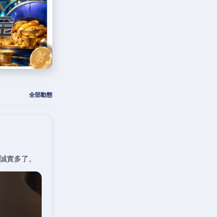
全部動態
誠實多了。