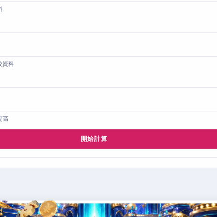
料
較資料
提高
開始計算