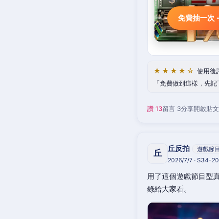
免費抽一次 
★★★★☆
使用後
免費做到這樣，先記
讚 13
留言 3
分享
開啟貼文
丘反拍
遊戲節
丘
2026/7/7 · S34-
用了這個遊戲節目型
錄給大家看。