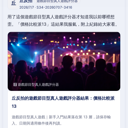
丘反拍
遊戲節目型真人遊戲評分器
丘
2026/7/7 · S34-20260707-3416
用了這個遊戲節目型真人遊戲評分器才知道我以前哪裡想
歪。「價格比較派13」這結果我服氣，附上紀錄給大家看。
🧮 遊戲節目型真人遊戲評分器
丘反拍的遊戲節目型真人遊戲評分器結果：價格比較派
13
遊戲節目型真人遊戲｜新手入門結果落在第 13 層，請保存輸
入、日期與適用條件後再判讀。