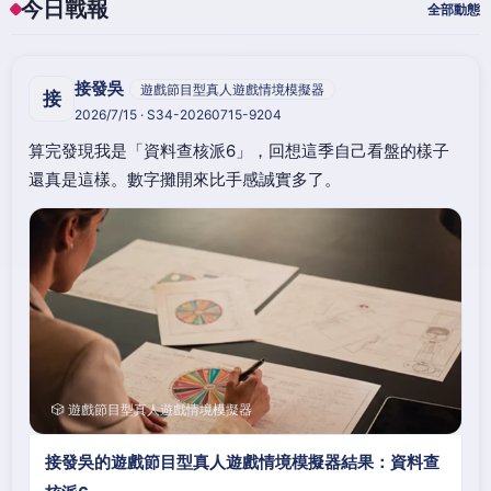
今日戰報
全部動態
接發吳
遊戲節目型真人遊戲情境模擬器
接
2026/7/15 · S34-20260715-9204
算完發現我是「資料查核派6」，回想這季自己看盤的樣子
還真是這樣。數字攤開來比手感誠實多了。
🎲 遊戲節目型真人遊戲情境模擬器
接發吳的遊戲節目型真人遊戲情境模擬器結果：資料查