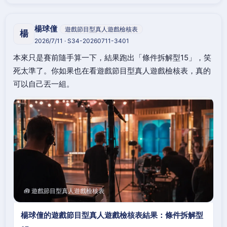
楊球僮
遊戲節目型真人遊戲檢核表
楊
2026/7/11 · S34-20260711-3401
本來只是賽前隨手算一下，結果跑出「條件拆解型15」，笑
死太準了。你如果也在看遊戲節目型真人遊戲檢核表，真的
可以自己丟一組。
🧰 遊戲節目型真人遊戲檢核表
楊球僮的遊戲節目型真人遊戲檢核表結果：條件拆解型