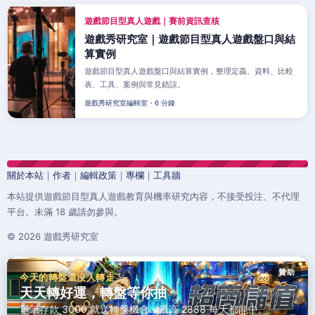
遊戲節目型真人遊戲｜賽前資訊查核
遊戲秀研究室｜遊戲節目型真人遊戲盤口與結
算實例
遊戲節目型真人遊戲盤口與結算實例，整理定義、資料、比較
表、工具、案例與常見錯誤。
遊戲秀研究室編輯室・6 分鐘
關於本站
｜
作者
｜
編輯政策
｜
專欄
｜
工具牆
本站提供遊戲節目型真人遊戲教育與機率研究內容，不接受投注、不代理
平台。未滿 18 歲請勿參與。
© 2026 遊戲秀研究室
贊助
今天的轉盤還沒人轉走
天天轉好運，轉盤等你抽
單筆存款 3000 就送轉盤機會，最高 2888 每天都能中。