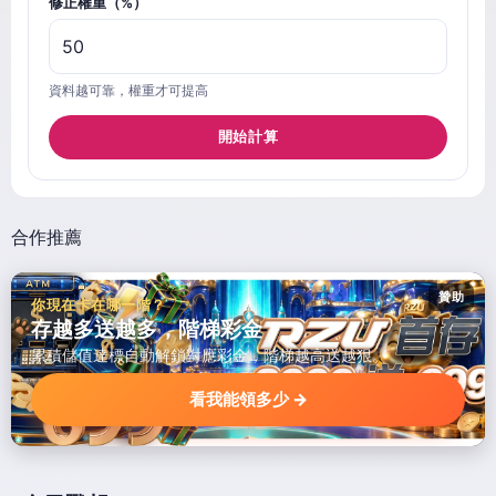
修正權重（%）
資料越可靠，權重才可提高
開始計算
合作推薦
贊助
你現在卡在哪一階？
存越多送越多，階梯彩金
累積儲值達標自動解鎖對應彩金，階梯越高送越狠。
看我能領多少 →