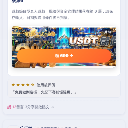
核派6
遊戲節目型真人遊戲｜風險與資金管理結果落在第 6 層，請保
存輸入、日期與適用條件後再判讀。
贊助
第一筆就多三成本金
首存 2000 直接送 699
新會員限定加碼，碼量只要彩金五倍，領完就能玩。
領 699 →
★★★★☆
使用後評價
免費做到這樣，先記下賽前慢慢用。
讚 13
留言 3
分享
開啟貼文 →