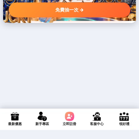
免費抽一次 →
報
帖
算
欄
人
最新優惠
新手專區
立即註冊
客服中心
領好禮
首頁
探索
工具
專欄
人物