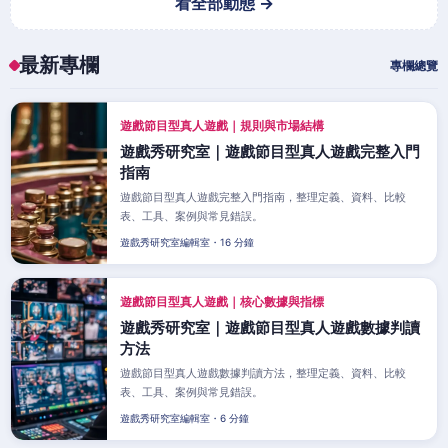
看全部動態 →
最新專欄
專欄總覽
遊戲節目型真人遊戲｜規則與市場結構
遊戲秀研究室｜遊戲節目型真人遊戲完整入門
指南
遊戲節目型真人遊戲完整入門指南，整理定義、資料、比較
表、工具、案例與常見錯誤。
遊戲秀研究室編輯室・16 分鐘
遊戲節目型真人遊戲｜核心數據與指標
遊戲秀研究室｜遊戲節目型真人遊戲數據判讀
方法
遊戲節目型真人遊戲數據判讀方法，整理定義、資料、比較
表、工具、案例與常見錯誤。
遊戲秀研究室編輯室・6 分鐘