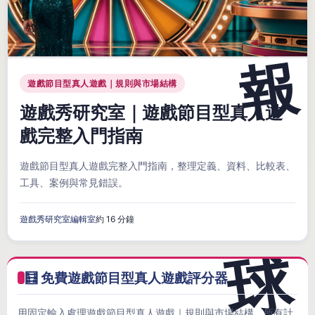
遊戲節目型真人遊戲｜規則與市場結構
遊戲秀研究室｜遊戲節目型真人遊
戲完整入門指南
遊戲節目型真人遊戲完整入門指南，整理定義、資料、比較表、
工具、案例與常見錯誤。
遊戲秀研究室編輯室
約 16 分鐘
🧮 免費遊戲節目型真人遊戲評分器
用固定輸入處理遊戲節目型真人遊戲｜規則與市場結構，所有計