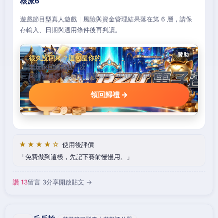
核派6
遊戲節目型真人遊戲｜風險與資金管理結果落在第 6 層，請保
存輸入、日期與適用條件後再判讀。
贊助
很久沒回來？這包是你的
老玩家回歸再送一次
回鍋會員專屬彩金，優惠頁面一鍵領取不用問客服。
領回歸禮 →
★★★★☆
使用後評價
免費做到這樣，先記下賽前慢慢用。
讚 13
留言 3
分享
開啟貼文 →