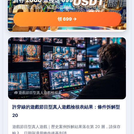
首存 2000 直接送 699
新會員限定加碼，碼量只要彩金五倍，領完就能玩。
領 699 →
🧰 遊戲節目型真人遊戲檢核表
許穿線的遊戲節目型真人遊戲檢核表結果：條件拆解型
20
遊戲節目型真人遊戲｜歷史案例拆解結果落在第 20 層，請保存
輸入、日期與適用條件後再判讀。