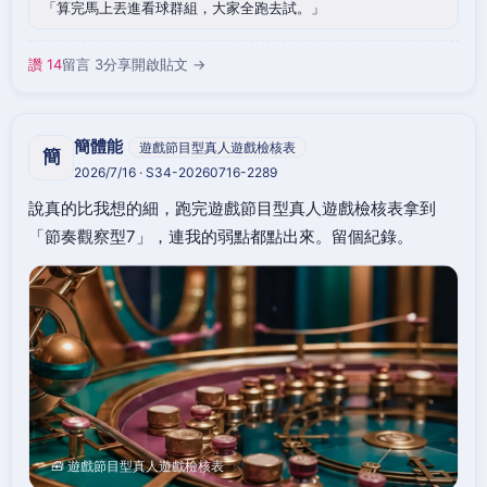
算完馬上丟進看球群組，大家全跑去試。
讚 14
留言 3
分享
開啟貼文 →
簡體能
遊戲節目型真人遊戲檢核表
簡
2026/7/16 · S34-20260716-2289
說真的比我想的細，跑完遊戲節目型真人遊戲檢核表拿到
「節奏觀察型7」，連我的弱點都點出來。留個紀錄。
🧰 遊戲節目型真人遊戲檢核表