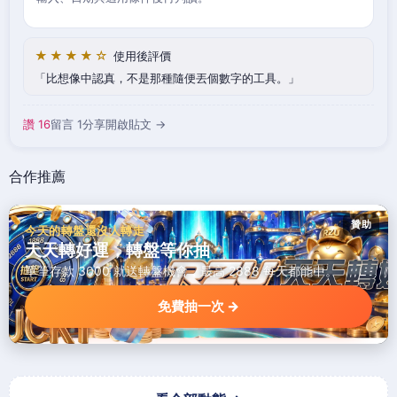
★★★★☆
使用後評價
比想像中認真，不是那種隨便丟個數字的工具。
讚 16
留言 1
分享
開啟貼文 →
合作推薦
贊助
今天的轉盤還沒人轉走
天天轉好運，轉盤等你抽
單筆存款 3000 就送轉盤機會，最高 2888 每天都能中。
免費抽一次 →