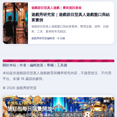
遊戲節目型真人遊戲｜賽前資訊查核
遊戲秀研究室｜遊戲節目型真人遊戲盤口與結
算實例
遊戲節目型真人遊戲盤口與結算實例，整理定義、資料、比較
表、工具、案例與常見錯誤。
遊戲秀研究室編輯室・6 分鐘
關於本站
｜
作者
｜
編輯政策
｜
專欄
｜
工具牆
本站提供遊戲節目型真人遊戲教育與機率研究內容，不接受投注、不代理
平台。未滿 18 歲請勿參與。
© 2026 遊戲秀研究室
贊助
手慢的人只能看別人領
搶紅包每日限量開放
當日存款達標即可到首頁搶紅包，手速決定金額。