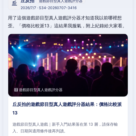
丘反拍
遊戲節目型真人遊戲評分器
丘
2026/7/7 · S34-20260707-3416
用了這個遊戲節目型真人遊戲評分器才知道我以前哪裡想
歪。「價格比較派13」這結果我服氣，附上紀錄給大家看。
🧮 遊戲節目型真人遊戲評分器
丘反拍的遊戲節目型真人遊戲評分器結果：價格比較派
13
遊戲節目型真人遊戲｜新手入門結果落在第 13 層，請保存輸
入、日期與適用條件後再判讀。