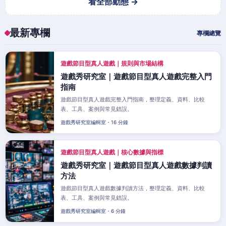
看全部動態 →
最新專欄
專欄總覽
遊戲節目型真人遊戲｜規則與市場結構
遊戲秀研究室｜遊戲節目型真人遊戲完整入門
指南
遊戲節目型真人遊戲完整入門指南，整理定義、資料、比較
表、工具、案例與常見錯誤。
遊戲秀研究室編輯室・16 分鐘
遊戲節目型真人遊戲｜核心數據與指標
遊戲秀研究室｜遊戲節目型真人遊戲數據判讀
方法
遊戲節目型真人遊戲數據判讀方法，整理定義、資料、比較
表、工具、案例與常見錯誤。
遊戲秀研究室編輯室・6 分鐘