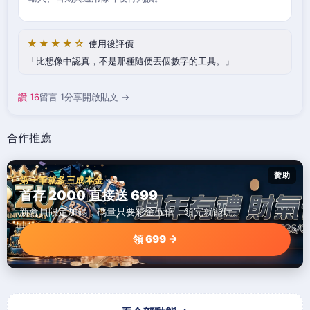
★★★★☆
使用後評價
比想像中認真，不是那種隨便丟個數字的工具。
讚 16
留言 1
分享
開啟貼文 →
合作推薦
贊助
第一筆就多三成本金
首存 2000 直接送 699
新會員限定加碼，碼量只要彩金五倍，領完就能玩。
領 699 →