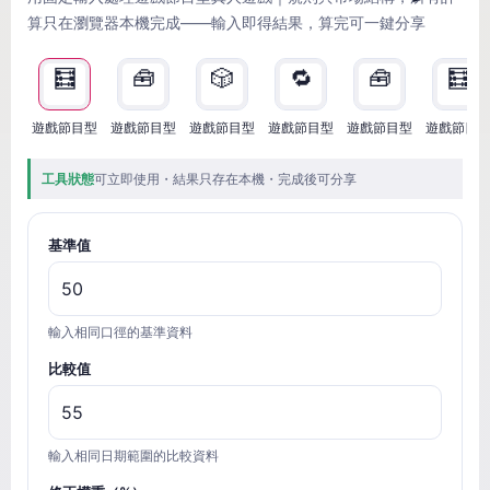
算只在瀏覽器本機完成——輸入即得結果，算完可一鍵分享
🧮
🧰
🎲
🔁
🧰
🧮
遊戲節目型
遊戲節目型
遊戲節目型
遊戲節目型
遊戲節目型
遊戲節目
工具狀態
可立即使用・結果只存在本機・完成後可分享
基準值
輸入相同口徑的基準資料
比較值
輸入相同日期範圍的比較資料