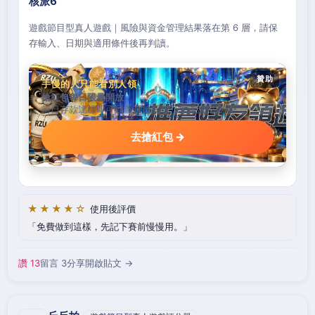
核派6
遊戲節目型真人遊戲｜風險與資金管理結果落在第 6 層，請保
存輸入、日期與適用條件後再判讀。
贊助
手慢的人只能看別人領
搶紅包每日限量開放
當日存款達標即可到首頁搶紅包，手速決定金額。
去搶紅包 →
★★★★☆
使用後評價
免費做到這樣，先記下賽前慢慢用。
讚 13
留言 3
分享
開啟貼文 →