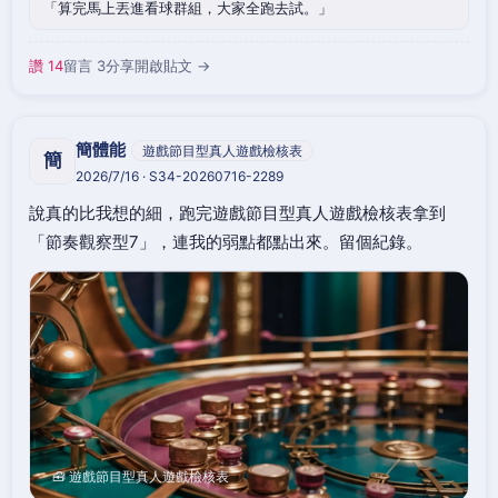
算完馬上丟進看球群組，大家全跑去試。
讚 14
留言 3
分享
開啟貼文 →
簡體能
遊戲節目型真人遊戲檢核表
簡
2026/7/16 · S34-20260716-2289
說真的比我想的細，跑完遊戲節目型真人遊戲檢核表拿到
「節奏觀察型7」，連我的弱點都點出來。留個紀錄。
🧰 遊戲節目型真人遊戲檢核表