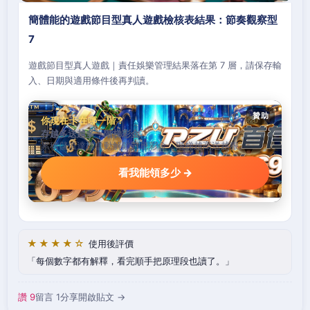
簡體能的遊戲節目型真人遊戲檢核表結果：節奏觀察型
7
遊戲節目型真人遊戲｜責任娛樂管理結果落在第 7 層，請保存輸
入、日期與適用條件後再判讀。
贊助
你現在卡在哪一階？
存越多送越多，階梯彩金
累積儲值達標自動解鎖對應彩金，階梯越高送越狠。
看我能領多少 →
★★★★☆
使用後評價
每個數字都有解釋，看完順手把原理段也讀了。
讚 9
留言 1
分享
開啟貼文 →