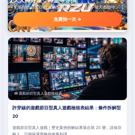
天天轉好運，轉盤等你抽
單筆存款 3000 就送轉盤機會，最高 2888 每天都能中。
免費抽一次 →
🧰 遊戲節目型真人遊戲檢核表
許穿線的遊戲節目型真人遊戲檢核表結果：條件拆解型
20
遊戲節目型真人遊戲｜歷史案例拆解結果落在第 20 層，請保存
輸入、日期與適用條件後再判讀。