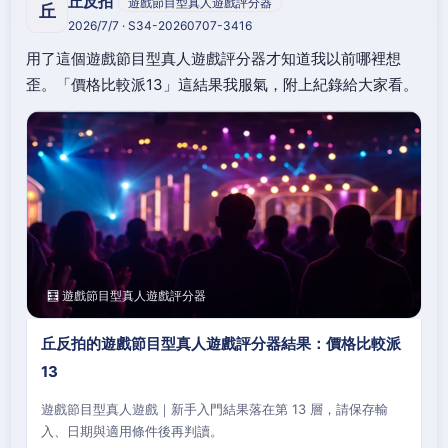
丘反拍
遊戲節目型真人遊戲評分器
丘
2026/7/7 · S34-20260707-3416
用了這個遊戲節目型真人遊戲評分器才知道我以前哪裡想
歪。「價格比較派13」這結果我服氣，附上紀錄給大家看。
🧮 遊戲節目型真人遊戲評分器
丘反拍的遊戲節目型真人遊戲評分器結果：價格比較派
13
遊戲節目型真人遊戲｜新手入門結果落在第 13 層，請保存輸
入、日期與適用條件後再判讀。