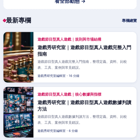
看全部動態 →
最新專欄
專欄總覽
遊戲節目型真人遊戲｜規則與市場結構
遊戲秀研究室｜遊戲節目型真人遊戲完整入門
指南
遊戲節目型真人遊戲完整入門指南，整理定義、資料、比較
表、工具、案例與常見錯誤。
遊戲秀研究室編輯室・16 分鐘
遊戲節目型真人遊戲｜核心數據與指標
遊戲秀研究室｜遊戲節目型真人遊戲數據判讀
方法
遊戲節目型真人遊戲數據判讀方法，整理定義、資料、比較
表、工具、案例與常見錯誤。
遊戲秀研究室編輯室・6 分鐘