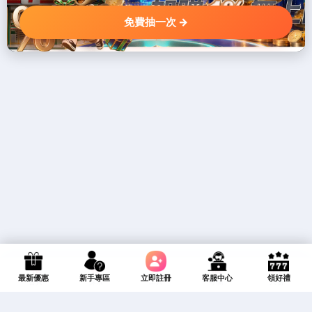
免費抽一次 →
報
帖
算
欄
人
最新優惠
新手專區
立即註冊
客服中心
領好禮
首頁
探索
工具
專欄
人物