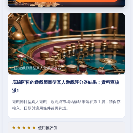
🧮 遊戲節目型真人遊戲評分器
底線阿哲的遊戲節目型真人遊戲評分器結果：資料查核
派1
遊戲節目型真人遊戲｜規則與市場結構結果落在第 1 層，請保存
輸入、日期與適用條件後再判讀。
★★★★★
使用後評價