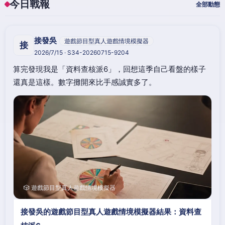
今日戰報
全部動態
接發吳
遊戲節目型真人遊戲情境模擬器
接
2026/7/15 · S34-20260715-9204
算完發現我是「資料查核派6」，回想這季自己看盤的樣子
還真是這樣。數字攤開來比手感誠實多了。
🎲 遊戲節目型真人遊戲情境模擬器
接發吳的遊戲節目型真人遊戲情境模擬器結果：資料查