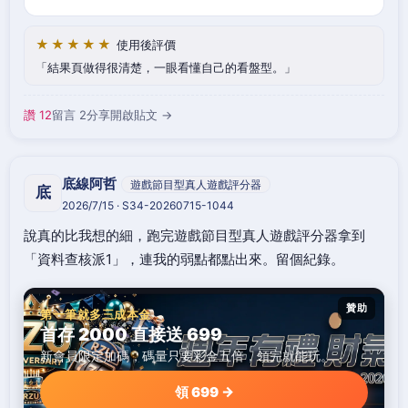
★★★★★
使用後評價
結果頁做得很清楚，一眼看懂自己的看盤型。
讚 12
留言 2
分享
開啟貼文 →
底線阿哲
遊戲節目型真人遊戲評分器
底
2026/7/15 · S34-20260715-1044
說真的比我想的細，跑完遊戲節目型真人遊戲評分器拿到
「資料查核派1」，連我的弱點都點出來。留個紀錄。
贊助
第一筆就多三成本金
首存 2000 直接送 699
新會員限定加碼，碼量只要彩金五倍，領完就能玩。
領 699 →