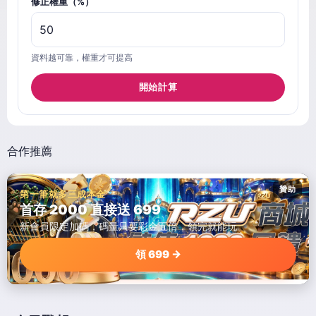
修正權重（%）
資料越可靠，權重才可提高
開始計算
合作推薦
贊助
第一筆就多三成本金
首存 2000 直接送 699
新會員限定加碼，碼量只要彩金五倍，領完就能玩。
領 699 →