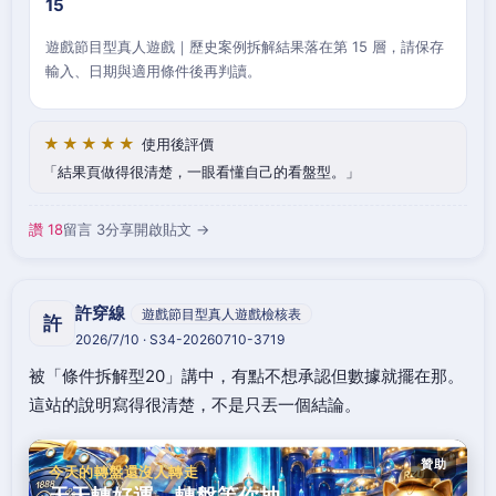
15
遊戲節目型真人遊戲｜歷史案例拆解結果落在第 15 層，請保存
輸入、日期與適用條件後再判讀。
★★★★★
使用後評價
結果頁做得很清楚，一眼看懂自己的看盤型。
讚 18
留言 3
分享
開啟貼文 →
許穿線
遊戲節目型真人遊戲檢核表
許
2026/7/10 · S34-20260710-3719
被「條件拆解型20」講中，有點不想承認但數據就擺在那。
這站的說明寫得很清楚，不是只丟一個結論。
贊助
今天的轉盤還沒人轉走