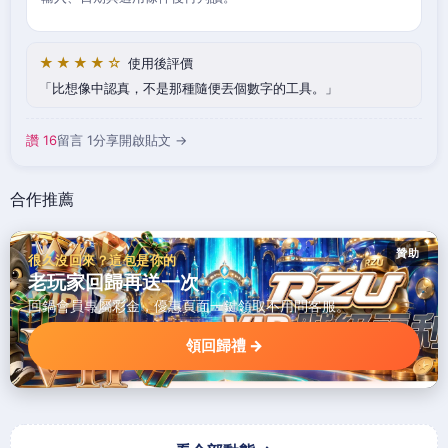
★★★★☆
使用後評價
比想像中認真，不是那種隨便丟個數字的工具。
讚 16
留言 1
分享
開啟貼文 →
合作推薦
贊助
很久沒回來？這包是你的
老玩家回歸再送一次
回鍋會員專屬彩金，優惠頁面一鍵領取不用問客服。
領回歸禮 →