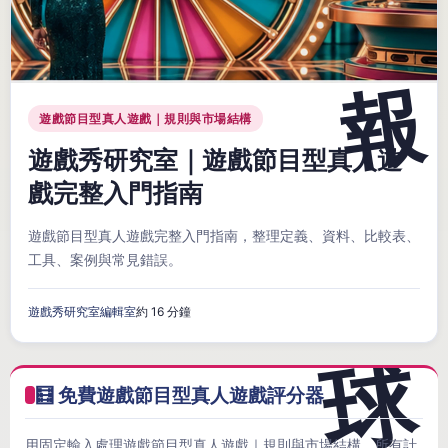
遊戲節目型真人遊戲｜規則與市場結構
遊戲秀研究室｜遊戲節目型真人遊
戲完整入門指南
遊戲節目型真人遊戲完整入門指南，整理定義、資料、比較表、
工具、案例與常見錯誤。
遊戲秀研究室編輯室
約 16 分鐘
🧮 免費遊戲節目型真人遊戲評分器
用固定輸入處理遊戲節目型真人遊戲｜規則與市場結構，所有計