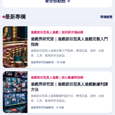
看全部動態 →
最新專欄
專欄總覽
遊戲節目型真人遊戲｜規則與市場結構
遊戲秀研究室｜遊戲節目型真人遊戲完整入門
指南
遊戲節目型真人遊戲完整入門指南，整理定義、資料、比較
表、工具、案例與常見錯誤。
遊戲秀研究室編輯室・16 分鐘
遊戲節目型真人遊戲｜核心數據與指標
遊戲秀研究室｜遊戲節目型真人遊戲數據判讀
方法
遊戲節目型真人遊戲數據判讀方法，整理定義、資料、比較
表、工具、案例與常見錯誤。
遊戲秀研究室編輯室・6 分鐘