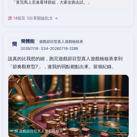
算完馬上丟進看球群組，大家全跑去試。
讚 14
留言 3
分享
開啟貼文 →
簡體能
遊戲節目型真人遊戲檢核表
簡
2026/7/16 · S34-20260716-2289
說真的比我想的細，跑完遊戲節目型真人遊戲檢核表拿到
「節奏觀察型7」，連我的弱點都點出來。留個紀錄。
🧰 遊戲節目型真人遊戲檢核表