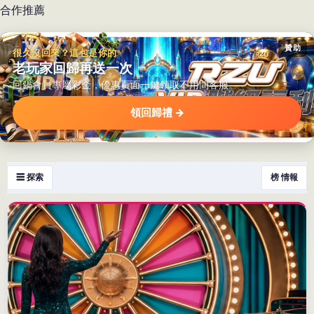
合作推薦
贊助
很久沒回來？這包是你的
老玩家回歸再送一次
回鍋會員專屬彩金，優惠頁面一鍵領取不用問客服。
領回歸禮 →
☰ 探索
榜 情報