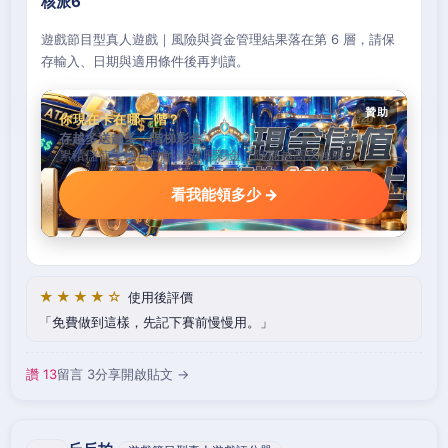
核派6
遊戲節目型真人遊戲｜風險與資金管理結果落在第 6 層，請保
存輸入、日期與適用條件後再判讀。
贊助
你現在卡在哪一階？
存越多送越多，階梯彩金
累積儲值達標自動解鎖對應彩金，階梯越高送越狠。
看我能領多少 →
★★★★☆
使用後評價
免費做到這樣，先記下賽前慢慢用。
讚 13
留言 3
分享
開啟貼文 →