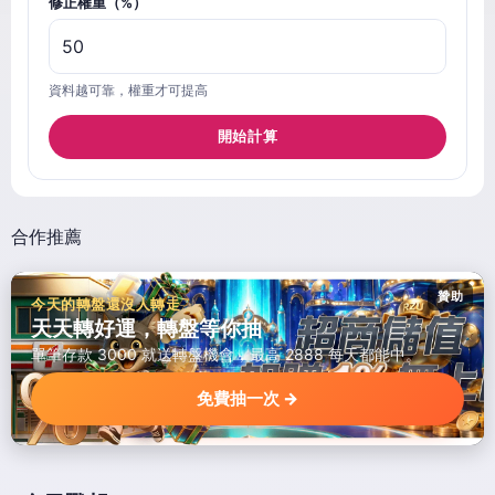
修正權重（%）
資料越可靠，權重才可提高
開始計算
合作推薦
贊助
今天的轉盤還沒人轉走
天天轉好運，轉盤等你抽
單筆存款 3000 就送轉盤機會，最高 2888 每天都能中。
免費抽一次 →