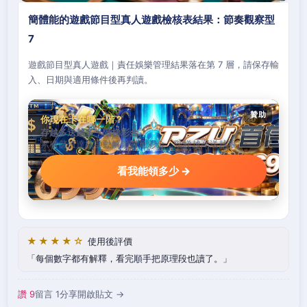
簡體能的遊戲節目型真人遊戲檢核表結果：節奏觀察型
7
遊戲節目型真人遊戲｜責任娛樂管理結果落在第 7 層，請保存輸
入、日期與適用條件後再判讀。
贊助
你現在卡在哪一階？
存越多送越多，階梯彩金
累積儲值達標自動解鎖對應彩金，階梯越高送越狠。
看我能領多少 →
★★★★☆
使用後評價
每個數字都有解釋，看完順手把原理段也讀了。
讚 9
留言 1
分享
開啟貼文 →