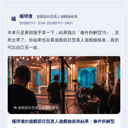
楊球僮
遊戲節目型真人遊戲檢核表
楊
2026/7/11 · S34-20260711-3401
本來只是賽前隨手算一下，結果跑出「條件拆解型15」，笑
死太準了。你如果也在看遊戲節目型真人遊戲檢核表，真的
可以自己丟一組。
🧰 遊戲節目型真人遊戲檢核表
楊球僮的遊戲節目型真人遊戲檢核表結果：條件拆解型