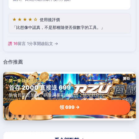
★★★★☆
使用後評價
比想像中認真，不是那種隨便丟個數字的工具。
讚 16
留言 1
分享
開啟貼文 →
合作推薦
贊助
第一筆就多三成本金
首存 2000 直接送 699
新會員限定加碼，碼量只要彩金五倍，領完就能玩。
領 699 →