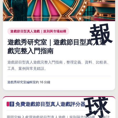
遊戲節目型真人遊戲｜規則與市場結構
遊戲秀研究室｜遊戲節目型真人遊
戲完整入門指南
遊戲節目型真人遊戲完整入門指南，整理定義、資料、比較表、
工具、案例與常見錯誤。
遊戲秀研究室編輯室
約 16 分鐘
🧮 免費遊戲節目型真人遊戲評分器
用固定輸入處理遊戲節目型真人遊戲｜規則與市場結構，所有計