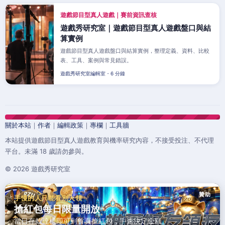
遊戲節目型真人遊戲｜賽前資訊查核
遊戲秀研究室｜遊戲節目型真人遊戲盤口與結
算實例
遊戲節目型真人遊戲盤口與結算實例，整理定義、資料、比較
表、工具、案例與常見錯誤。
遊戲秀研究室編輯室・6 分鐘
關於本站
｜
作者
｜
編輯政策
｜
專欄
｜
工具牆
本站提供遊戲節目型真人遊戲教育與機率研究內容，不接受投注、不代理
平台。未滿 18 歲請勿參與。
© 2026 遊戲秀研究室
贊助
手慢的人只能看別人領
搶紅包每日限量開放
當日存款達標即可到首頁搶紅包，手速決定金額。