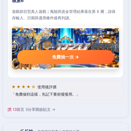
核派6
遊戲節目型真人遊戲｜風險與資金管理結果落在第 6 層，請保
存輸入、日期與適用條件後再判讀。
贊助
今天的轉盤還沒人轉走
天天轉好運，轉盤等你抽
單筆存款 3000 就送轉盤機會，最高 2888 每天都能中。
免費抽一次 →
★★★★☆
使用後評價
免費做到這樣，先記下賽前慢慢用。
讚 13
留言 3
分享
開啟貼文 →