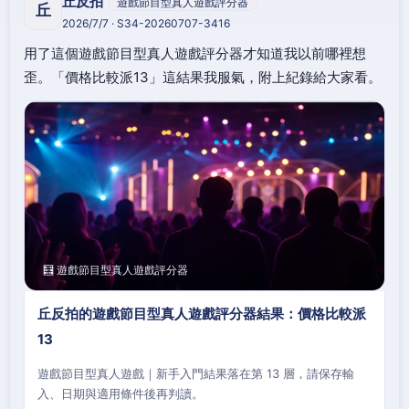
丘反拍
遊戲節目型真人遊戲評分器
丘
2026/7/7 · S34-20260707-3416
用了這個遊戲節目型真人遊戲評分器才知道我以前哪裡想
歪。「價格比較派13」這結果我服氣，附上紀錄給大家看。
🧮 遊戲節目型真人遊戲評分器
丘反拍的遊戲節目型真人遊戲評分器結果：價格比較派
13
遊戲節目型真人遊戲｜新手入門結果落在第 13 層，請保存輸
入、日期與適用條件後再判讀。