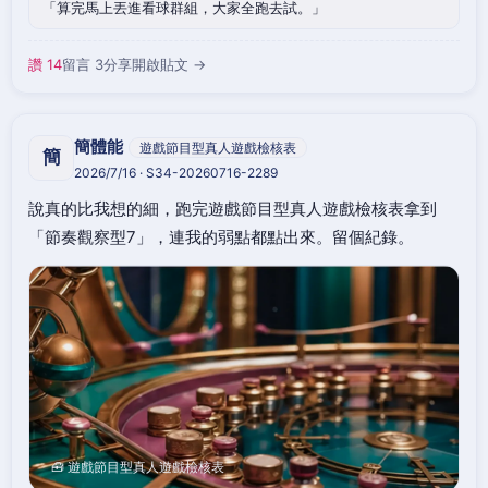
算完馬上丟進看球群組，大家全跑去試。
讚 14
留言 3
分享
開啟貼文 →
簡體能
遊戲節目型真人遊戲檢核表
簡
2026/7/16 · S34-20260716-2289
說真的比我想的細，跑完遊戲節目型真人遊戲檢核表拿到
「節奏觀察型7」，連我的弱點都點出來。留個紀錄。
🧰 遊戲節目型真人遊戲檢核表