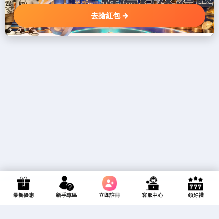
去搶紅包 →
報
帖
算
欄
人
最新優惠
新手專區
立即註冊
客服中心
領好禮
首頁
探索
工具
專欄
人物