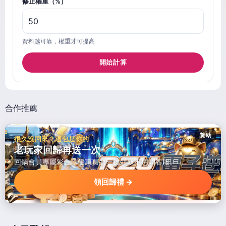
修正權重（%）
資料越可靠，權重才可提高
開始計算
合作推薦
贊助
很久沒回來？這包是你的
老玩家回歸再送一次
回鍋會員專屬彩金，優惠頁面一鍵領取不用問客服。
領回歸禮 →