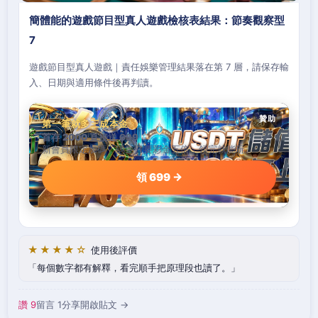
簡體能的遊戲節目型真人遊戲檢核表結果：節奏觀察型
7
遊戲節目型真人遊戲｜責任娛樂管理結果落在第 7 層，請保存輸
入、日期與適用條件後再判讀。
贊助
第一筆就多三成本金
首存 2000 直接送 699
新會員限定加碼，碼量只要彩金五倍，領完就能玩。
領 699 →
★★★★☆
使用後評價
每個數字都有解釋，看完順手把原理段也讀了。
讚 9
留言 1
分享
開啟貼文 →