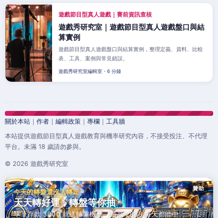
遊戲節目型真人遊戲｜賽前資訊查核
遊戲秀研究室｜遊戲節目型真人遊戲盤口與結
算實例
遊戲節目型真人遊戲盤口與結算實例，整理定義、資料、比較
表、工具、案例與常見錯誤。
遊戲秀研究室編輯室・6 分鐘
關於本站
｜
作者
｜
編輯政策
｜
專欄
｜
工具牆
本站提供遊戲節目型真人遊戲教育與機率研究內容，不接受投注、不代理
平台。未滿 18 歲請勿參與。
© 2026 遊戲秀研究室
贊助
今天的轉盤還沒人轉走
天天轉好運，轉盤等你抽
單筆存款 3000 就送轉盤機會，最高 2888 每天都能中。