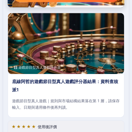
🧮 遊戲節目型真人遊戲評分器
底線阿哲的遊戲節目型真人遊戲評分器結果：資料查核
派1
遊戲節目型真人遊戲｜規則與市場結構結果落在第 1 層，請保存
輸入、日期與適用條件後再判讀。
★★★★★
使用後評價