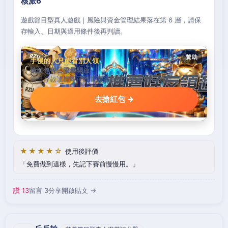
核派6
遊戲節目型真人遊戲｜風險與資金管理結果落在第 6 層，請保
存輸入、日期與適用條件後再判讀。
贊助
手慢的人只能看別人領
搶紅包每日限量開放
當日存款達標即可到首頁搶紅包，手速決定金額。
去搶紅包 →
★★★★☆
使用後評價
免費做到這樣，先記下賽前慢慢用。
讚 13
留言 3
分享
開啟貼文 →