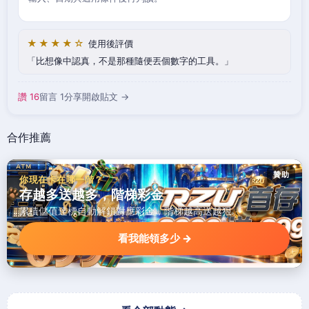
★★★★☆
使用後評價
比想像中認真，不是那種隨便丟個數字的工具。
讚 16
留言 1
分享
開啟貼文 →
合作推薦
贊助
你現在卡在哪一階？
存越多送越多，階梯彩金
累積儲值達標自動解鎖對應彩金，階梯越高送越狠。
看我能領多少 →