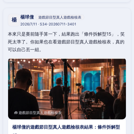
楊球僮
遊戲節目型真人遊戲檢核表
楊
2026/7/11 · S34-20260711-3401
本來只是賽前隨手算一下，結果跑出「條件拆解型15」，笑
死太準了。你如果也在看遊戲節目型真人遊戲檢核表，真的
可以自己丟一組。
🧰 遊戲節目型真人遊戲檢核表
楊球僮的遊戲節目型真人遊戲檢核表結果：條件拆解型