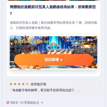
簡體能的遊戲節目型真人遊戲檢核表結果：節奏觀察型
7
遊戲節目型真人遊戲｜責任娛樂管理結果落在第 7 層，請保存輸
入、日期與適用條件後再判讀。
贊助
很久沒回來？這包是你的
老玩家回歸再送一次
回鍋會員專屬彩金，優惠頁面一鍵領取不用問客服。
領回歸禮 →
★★★★☆
使用後評價
每個數字都有解釋，看完順手把原理段也讀了。
讚 9
留言 1
分享
開啟貼文 →