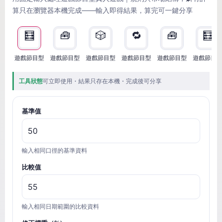
算只在瀏覽器本機完成——輸入即得結果，算完可一鍵分享
🧮
🧰
🎲
🔁
🧰
🧮
遊戲節目型
遊戲節目型
遊戲節目型
遊戲節目型
遊戲節目型
遊戲節目
工具狀態
可立即使用・結果只存在本機・完成後可分享
基準值
輸入相同口徑的基準資料
比較值
輸入相同日期範圍的比較資料