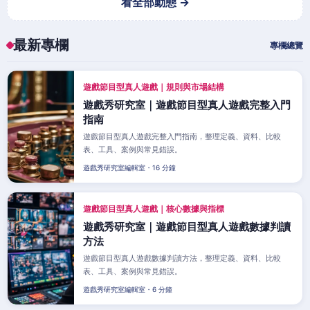
看全部動態 →
最新專欄
專欄總覽
遊戲節目型真人遊戲｜規則與市場結構
遊戲秀研究室｜遊戲節目型真人遊戲完整入門
指南
遊戲節目型真人遊戲完整入門指南，整理定義、資料、比較
表、工具、案例與常見錯誤。
遊戲秀研究室編輯室・16 分鐘
遊戲節目型真人遊戲｜核心數據與指標
遊戲秀研究室｜遊戲節目型真人遊戲數據判讀
方法
遊戲節目型真人遊戲數據判讀方法，整理定義、資料、比較
表、工具、案例與常見錯誤。
遊戲秀研究室編輯室・6 分鐘