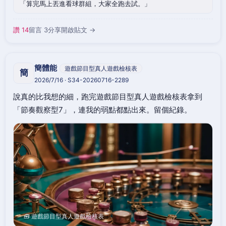
算完馬上丟進看球群組，大家全跑去試。
讚 14
留言 3
分享
開啟貼文 →
簡體能
遊戲節目型真人遊戲檢核表
簡
2026/7/16 · S34-20260716-2289
說真的比我想的細，跑完遊戲節目型真人遊戲檢核表拿到
「節奏觀察型7」，連我的弱點都點出來。留個紀錄。
🧰 遊戲節目型真人遊戲檢核表