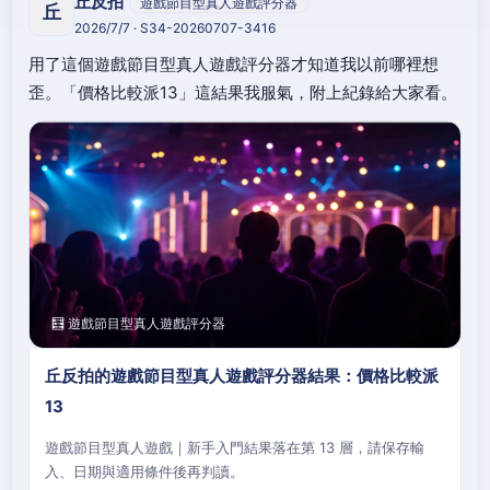
丘反拍
遊戲節目型真人遊戲評分器
丘
2026/7/7 · S34-20260707-3416
用了這個遊戲節目型真人遊戲評分器才知道我以前哪裡想
歪。「價格比較派13」這結果我服氣，附上紀錄給大家看。
🧮 遊戲節目型真人遊戲評分器
丘反拍的遊戲節目型真人遊戲評分器結果：價格比較派
13
遊戲節目型真人遊戲｜新手入門結果落在第 13 層，請保存輸
入、日期與適用條件後再判讀。