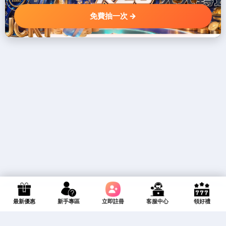
免費抽一次 →
報
帖
算
欄
人
最新優惠
新手專區
立即註冊
客服中心
領好禮
首頁
探索
工具
專欄
人物