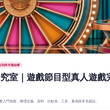
規則與市場結構
研究室｜遊戲節目型真人遊戲
南
整入門指南，整理定義、資料、比較表、工具、案例與常見錯誤。