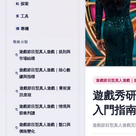
探索
帖
工具
算
專欄
欄
戰報分類
遊戲節目型真人遊戲｜規則與
📁
市場結構
遊戲節目型真人遊戲｜核心數
📁
據與指標
遊戲節目型真人遊戲｜
遊戲節目型真人遊戲｜賽前資
遊戲秀
📁
訊查核
入門指
遊戲節目型真人遊戲｜情境與
📁
節奏判讀
遊戲節目型真人遊戲｜盤口與
遊戲節目型真人遊戲完
📁
價格變化