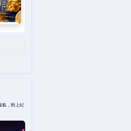
服氣，附上紀