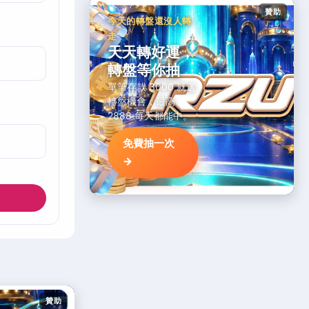
贊助
今天的轉盤還沒人轉
走
天天轉好運，
轉盤等你抽
單筆存款 3000 就送
轉盤機會，最高
2888 每天都能中。
免費抽一次
→
贊助