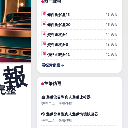
熱門戰報
壹
條件拆解型15
18 應援
貳
條件拆解型20
16 應援
參
資料查核派1
14 應援
肆
資料查核派6
13 應援
伍
價格比較派13
12 應援
看探索動態 →
主筆精選
完整
🧰 遊戲節目型真人遊戲比較器
研究工具・免費使用
🎲 遊戲節目型真人遊戲情境模擬器
研究工具・免費使用