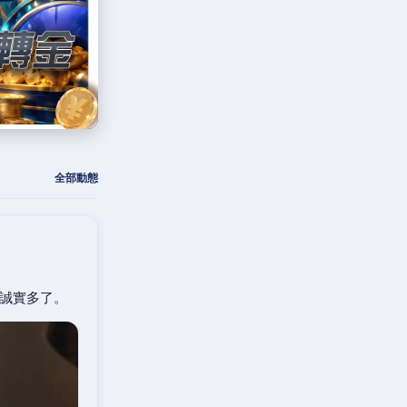
全部動態
誠實多了。