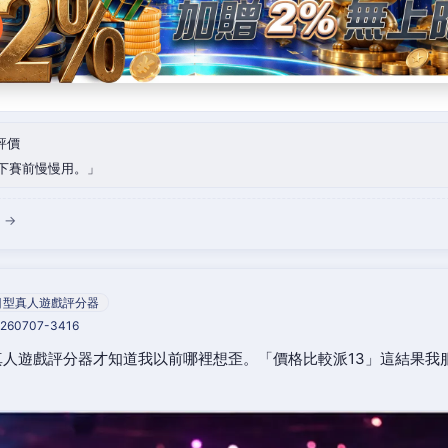
評價
下賽前慢慢用。
 →
目型真人遊戲評分器
20260707-3416
真人遊戲評分器才知道我以前哪裡想歪。「價格比較派13」這結果我