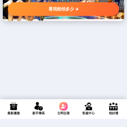
看我能領多少 →
報
帖
算
欄
人
最新優惠
新手專區
立即註冊
客服中心
領好禮
首頁
探索
工具
專欄
人物