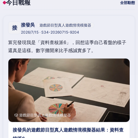
今日戰報
全部動態
接發吳
遊戲節目型真人遊戲情境模擬器
接
2026/7/15 · S34-20260715-9204
算完發現我是「資料查核派6」，回想這季自己看盤的樣子
還真是這樣。數字攤開來比手感誠實多了。
🎲 遊戲節目型真人遊戲情境模擬器
接發吳的遊戲節目型真人遊戲情境模擬器結果：資料查