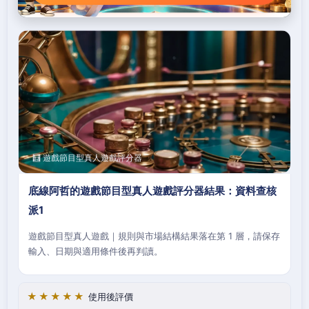
🧮 遊戲節目型真人遊戲評分器
底線阿哲的遊戲節目型真人遊戲評分器結果：資料查核
派1
遊戲節目型真人遊戲｜規則與市場結構結果落在第 1 層，請保存
輸入、日期與適用條件後再判讀。
★★★★★
使用後評價