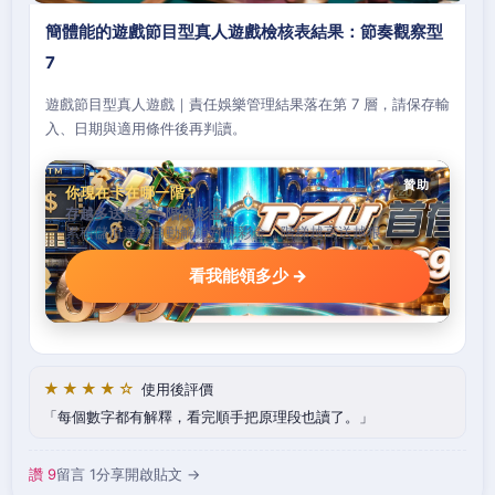
簡體能的遊戲節目型真人遊戲檢核表結果：節奏觀察型
7
遊戲節目型真人遊戲｜責任娛樂管理結果落在第 7 層，請保存輸
入、日期與適用條件後再判讀。
贊助
你現在卡在哪一階？
存越多送越多，階梯彩金
累積儲值達標自動解鎖對應彩金，階梯越高送越狠。
看我能領多少 →
★★★★☆
使用後評價
每個數字都有解釋，看完順手把原理段也讀了。
讚 9
留言 1
分享
開啟貼文 →