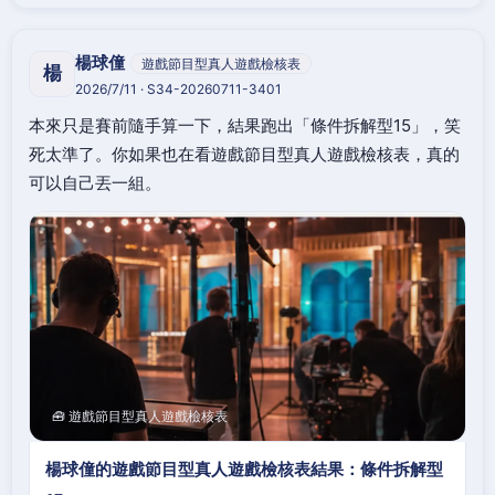
楊球僮
遊戲節目型真人遊戲檢核表
楊
2026/7/11 · S34-20260711-3401
本來只是賽前隨手算一下，結果跑出「條件拆解型15」，笑
死太準了。你如果也在看遊戲節目型真人遊戲檢核表，真的
可以自己丟一組。
🧰 遊戲節目型真人遊戲檢核表
楊球僮的遊戲節目型真人遊戲檢核表結果：條件拆解型