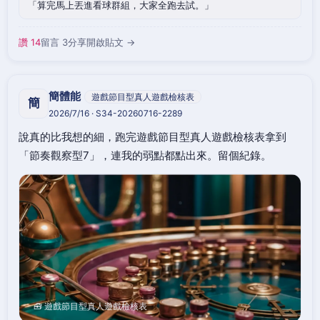
算完馬上丟進看球群組，大家全跑去試。
讚 14
留言 3
分享
開啟貼文 →
簡體能
遊戲節目型真人遊戲檢核表
簡
2026/7/16 · S34-20260716-2289
說真的比我想的細，跑完遊戲節目型真人遊戲檢核表拿到
「節奏觀察型7」，連我的弱點都點出來。留個紀錄。
🧰 遊戲節目型真人遊戲檢核表