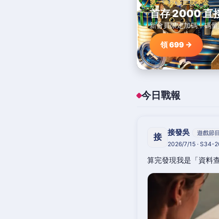
第一筆就多三成本金
首存 2000 直
新會員限定加碼，碼量
領 699 →
今日戰報
接發吳
遊戲節
接
2026/7/15 · S34-
算完發現我是「資料