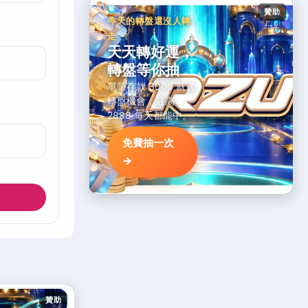
贊助
今天的轉盤還沒人轉
走
天天轉好運，
轉盤等你抽
單筆存款 3000 就送
轉盤機會，最高
2888 每天都能中。
免費抽一次
→
贊助