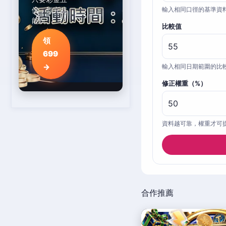
倍，領完就
輸入相同口徑的基準資
能玩。
比較值
領
699
→
輸入相同日期範圍的比
修正權重（%）
資料越可靠，權重才可
合作推薦