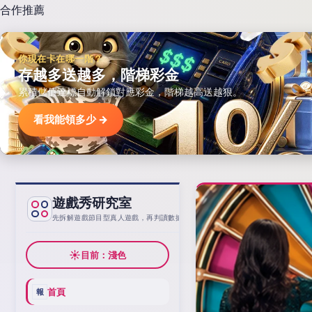
合作推薦
你現在卡在哪一階？
存越多送越多，階梯彩金
累積儲值達標自動解鎖對應彩金，階梯越高送越狠。
看我能領多少 →
遊戲秀研究室
基線
先拆解遊戲節目型真人遊戲，再判讀數據與價格
☀
目前：淺色
首頁
報