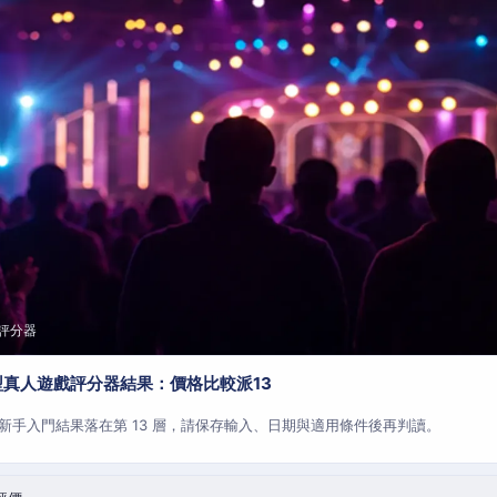
戲評分器
真人遊戲評分器結果：價格比較派13
新手入門結果落在第 13 層，請保存輸入、日期與適用條件後再判讀。