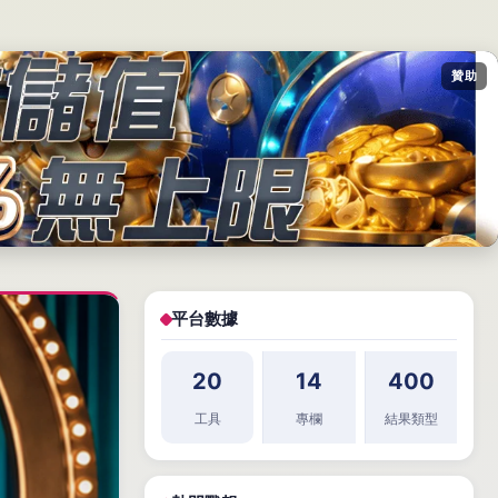
贊助
平台數據
20
14
400
工具
專欄
結果類型