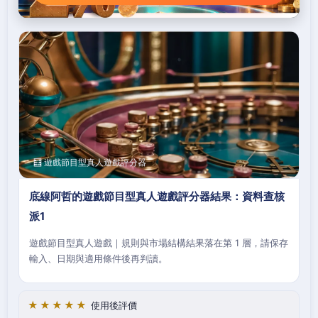
🧮 遊戲節目型真人遊戲評分器
底線阿哲的遊戲節目型真人遊戲評分器結果：資料查核
派1
遊戲節目型真人遊戲｜規則與市場結構結果落在第 1 層，請保存
輸入、日期與適用條件後再判讀。
★★★★★
使用後評價