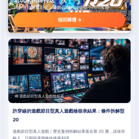
老玩家回歸再送一次
回鍋會員專屬彩金，優惠頁面一鍵領取不用問客服。
領回歸禮 →
🧰 遊戲節目型真人遊戲檢核表
許穿線的遊戲節目型真人遊戲檢核表結果：條件拆解型
20
遊戲節目型真人遊戲｜歷史案例拆解結果落在第 20 層，請保存
輸入、日期與適用條件後再判讀。