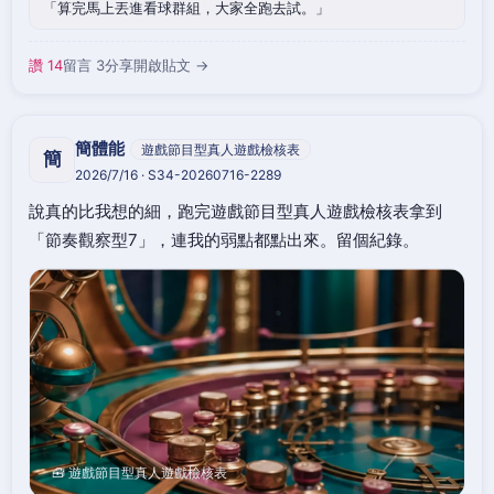
算完馬上丟進看球群組，大家全跑去試。
讚 14
留言 3
分享
開啟貼文 →
簡體能
遊戲節目型真人遊戲檢核表
簡
2026/7/16 · S34-20260716-2289
說真的比我想的細，跑完遊戲節目型真人遊戲檢核表拿到
「節奏觀察型7」，連我的弱點都點出來。留個紀錄。
🧰 遊戲節目型真人遊戲檢核表