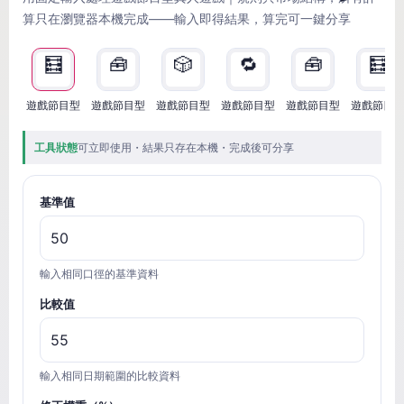
算只在瀏覽器本機完成——輸入即得結果，算完可一鍵分享
🧮
🧰
🎲
🔁
🧰
🧮
遊戲節目型
遊戲節目型
遊戲節目型
遊戲節目型
遊戲節目型
遊戲節目
工具狀態
可立即使用・結果只存在本機・完成後可分享
基準值
輸入相同口徑的基準資料
比較值
輸入相同日期範圍的比較資料