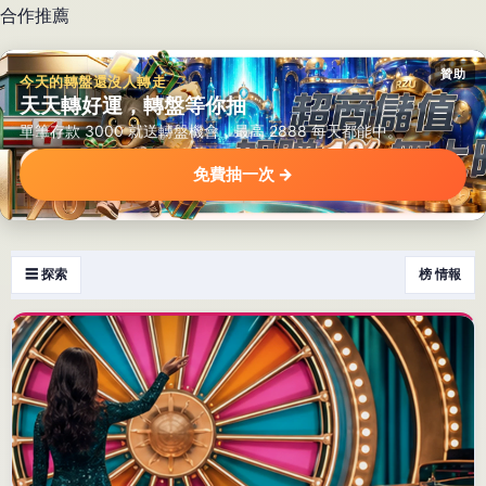
合作推薦
贊助
今天的轉盤還沒人轉走
天天轉好運，轉盤等你抽
單筆存款 3000 就送轉盤機會，最高 2888 每天都能中。
免費抽一次 →
☰ 探索
榜 情報