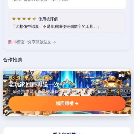
★★★★☆
使用後評價
比想像中認真，不是那種隨便丟個數字的工具。
讚 16
留言 1
分享
開啟貼文 →
合作推薦
贊助
很久沒回來？這包是你的
老玩家回歸再送一次
回鍋會員專屬彩金，優惠頁面一鍵領取不用問客服。
領回歸禮 →