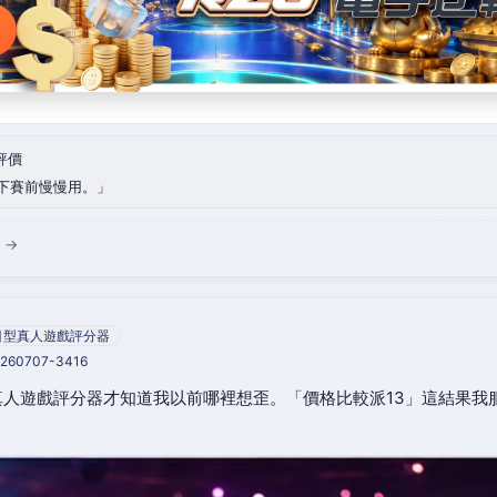
評價
下賽前慢慢用。
 →
目型真人遊戲評分器
20260707-3416
真人遊戲評分器才知道我以前哪裡想歪。「價格比較派13」這結果我