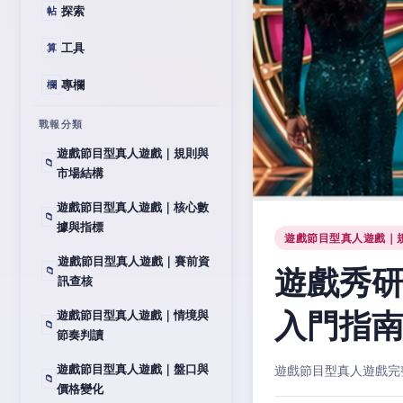
探索
帖
工具
算
專欄
欄
戰報分類
遊戲節目型真人遊戲｜規則與
📁
市場結構
遊戲節目型真人遊戲｜核心數
📁
據與指標
遊戲節目型真人遊戲｜
遊戲節目型真人遊戲｜賽前資
遊戲秀
📁
訊查核
入門指
遊戲節目型真人遊戲｜情境與
📁
節奏判讀
遊戲節目型真人遊戲｜盤口與
遊戲節目型真人遊戲完
📁
價格變化