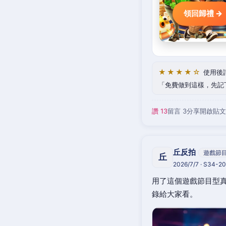
領回歸禮 →
★★★★☆
使用後
免費做到這樣，先記
讚 13
留言 3
分享
開啟貼文
丘反拍
遊戲節
丘
2026/7/7 · S34-
用了這個遊戲節目型
錄給大家看。