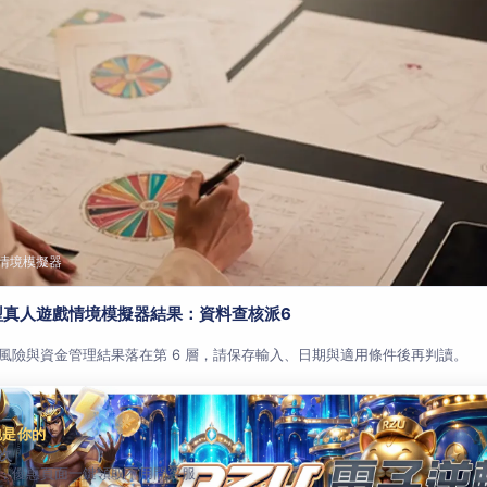
戲情境模擬器
型真人遊戲情境模擬器結果：資料查核派6
風險與資金管理結果落在第 6 層，請保存輸入、日期與適用條件後再判讀。
包是你的
次
，優惠頁面一鍵領取不用問客服。