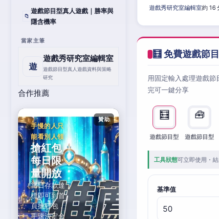
遊戲秀研究室編輯室
約 16
遊戲節目型真人遊戲｜勝率與
📁
隱含機率
當家主筆
🧮 免費遊戲節
遊戲秀研究室編輯室
遊
遊戲節目型真人遊戲資料與策略
用固定輸入處理遊戲節
研究
完可一鍵分享
合作推薦
🧮
🧰
贊助
手慢的人只
能看別人領
遊戲節目型
遊戲節目型
搶紅包
每日限
工具狀態
可立即使用・結
量開放
當日存款達
基準值
標即可到首
頁搶紅包，
手速決定金