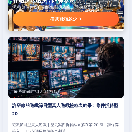
存越多送越多，階梯彩金
累積儲值達標自動解鎖對應彩金，階梯越高送越狠。
看我能領多少 →
🧰 遊戲節目型真人遊戲檢核表
許穿線的遊戲節目型真人遊戲檢核表結果：條件拆解型
20
遊戲節目型真人遊戲｜歷史案例拆解結果落在第 20 層，請保存
輸入、日期與適用條件後再判讀。