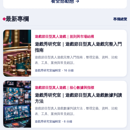
看全部動態 →
最新專欄
專欄總覽
遊戲節目型真人遊戲｜規則與市場結構
遊戲秀研究室｜遊戲節目型真人遊戲完整入門
指南
遊戲節目型真人遊戲完整入門指南，整理定義、資料、比較
表、工具、案例與常見錯誤。
遊戲秀研究室編輯室・16 分鐘
遊戲節目型真人遊戲｜核心數據與指標
遊戲秀研究室｜遊戲節目型真人遊戲數據判讀
方法
遊戲節目型真人遊戲數據判讀方法，整理定義、資料、比較
表、工具、案例與常見錯誤。
遊戲秀研究室編輯室・6 分鐘