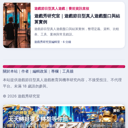
遊戲節目型真人遊戲｜賽前資訊查核
遊戲秀研究室｜遊戲節目型真人遊戲盤口與結
算實例
遊戲節目型真人遊戲盤口與結算實例，整理定義、資料、比較
表、工具、案例與常見錯誤。
遊戲秀研究室編輯室・6 分鐘
關於本站
｜
作者
｜
編輯政策
｜
專欄
｜
工具牆
本站提供遊戲節目型真人遊戲教育與機率研究內容，不接受投注、不代理
平台。未滿 18 歲請勿參與。
© 2026 遊戲秀研究室
贊助
今天的轉盤還沒人轉走
天天轉好運，轉盤等你抽
單筆存款 3000 就送轉盤機會，最高 2888 每天都能中。