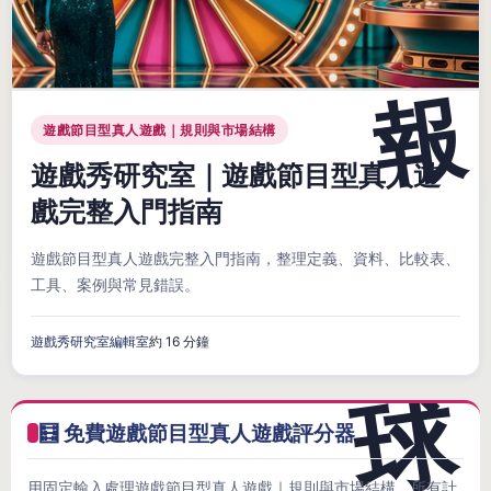
遊戲節目型真人遊戲｜規則與市場結構
遊戲秀研究室｜遊戲節目型真人遊
戲完整入門指南
遊戲節目型真人遊戲完整入門指南，整理定義、資料、比較表、
工具、案例與常見錯誤。
遊戲秀研究室編輯室
約 16 分鐘
🧮 免費遊戲節目型真人遊戲評分器
用固定輸入處理遊戲節目型真人遊戲｜規則與市場結構，所有計