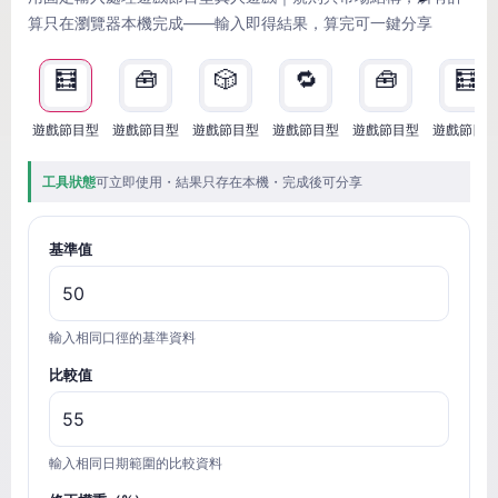
算只在瀏覽器本機完成——輸入即得結果，算完可一鍵分享
🧮
🧰
🎲
🔁
🧰
🧮
遊戲節目型
遊戲節目型
遊戲節目型
遊戲節目型
遊戲節目型
遊戲節目
工具狀態
可立即使用・結果只存在本機・完成後可分享
基準值
輸入相同口徑的基準資料
比較值
輸入相同日期範圍的比較資料