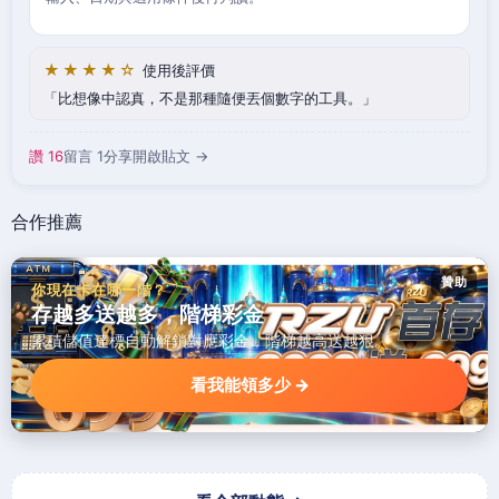
★★★★☆
使用後評價
比想像中認真，不是那種隨便丟個數字的工具。
讚 16
留言 1
分享
開啟貼文 →
合作推薦
贊助
你現在卡在哪一階？
存越多送越多，階梯彩金
累積儲值達標自動解鎖對應彩金，階梯越高送越狠。
看我能領多少 →