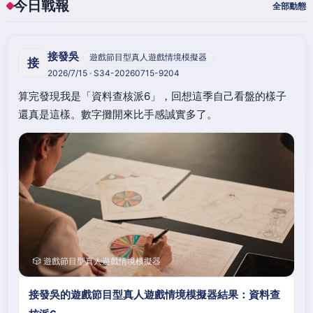
今日戰報
全部動態
接發吳
遊戲節目型真人遊戲情境模擬器
接
2026/7/15 · S34-20260715-9204
算完發現我是「資料查核派6」，回想這季自己看盤的樣子
還真是這樣。數字攤開來比手感誠實多了。
🎲 遊戲節目型真人遊戲情境模擬器
接發吳的遊戲節目型真人遊戲情境模擬器結果：資料查