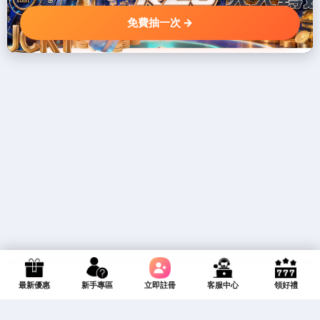
免費抽一次 →
報
帖
算
欄
人
最新優惠
新手專區
立即註冊
客服中心
領好禮
首頁
探索
工具
專欄
人物